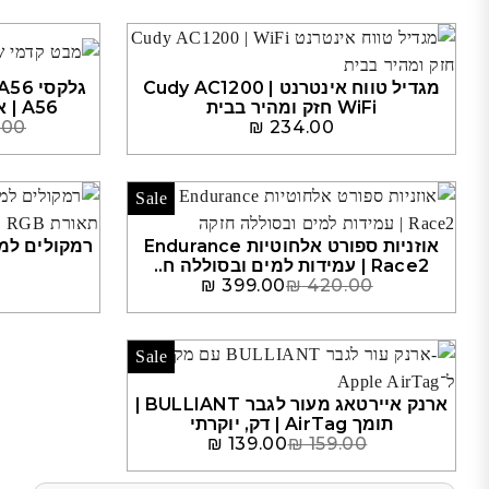
מגדיל טווח אינטרנט Cudy AC1200 |
WiFi חזק ומהיר בבית
A56 | אחסון גדול 256GB חדש
.00
₪
234.00
Sale
אוזניות ספורט אלחוטיות Endurance
Race2 | עמידות למים ובסוללה ח..
₪
399.00
₪
420.00
Sale
ארנק איירטאג מעור לגבר BULLIANT |
תומך AirTag | דק, יוקרתי
₪
139.00
₪
159.00