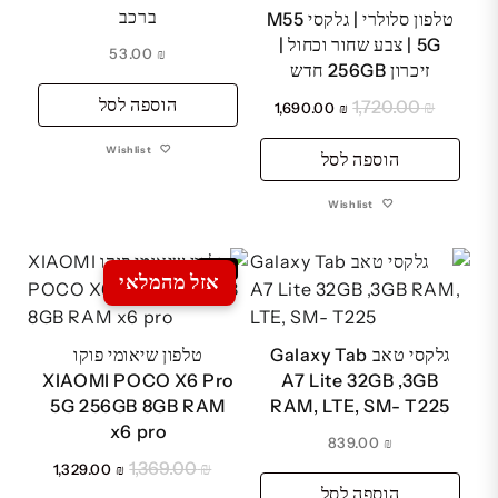
ברכב
טלפון סלולרי | גלקסי M55
5G | צבע שחור וכחול |
53.00
₪
זיכרון 256GB חדש
הוספה לסל
1,720.00
₪
המחיר
המחיר
1,690.00
₪
המקורי
הנוכחי
Wishlist
היה:
הוספה לסל
הוא:
₪ 1,690.00.
₪ 1,720.00.
Wishlist
Sale
אזל מהמלאי
גלקסי טאב Galaxy Tab
טלפון שיאומי פוקו
XIAOMI POCO X6 Pro
A7 Lite 32GB ,3GB
5G 256GB 8GB RAM
RAM, LTE, SM- T225
x6 pro
839.00
₪
1,369.00
₪
המחיר
המחיר
1,329.00
₪
הוספה לסל
המקורי
הנוכחי