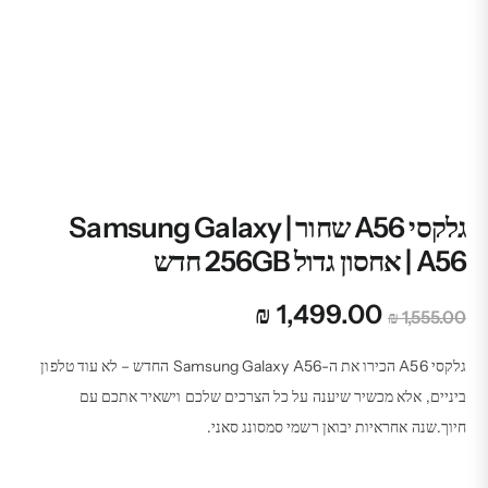
גלקסי A56 שחור | Samsung Galaxy
A56 | אחסון גדול 256GB חדש
המחיר
המחיר
₪
1,499.00
₪
1,555.00
המקורי
הנוכחי
היה:
הוא:
גלקסי A56 הכירו את ה-Samsung Galaxy A56 החדש – לא עוד טלפון
₪ 1,499.00.
₪ 1,555.00.
ביניים, אלא מכשיר שיענה על כל הצרכים שלכם וישאיר אתכם עם
חיוך.שנה אחראיות יבואן רשמי סמסונג סאני.