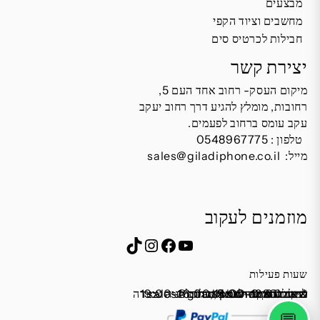
מבצעים
מחשבים וציוד הקפי
חבילות לכרטיס סים
יצירת קשר
מיקום העסק- רחוב אחד העם 5,
רחובות, מומלץ להגיע דרך רחוב יעקב
עקב עומס ברחוב לפעמים.
טלפון :
0548967775
מייל:
sales@giladiphone.co.il
מוזמנים לעקוב
Instagram
TikTok
Facebook
YouTube
שעות פעילות
שישי 9:00-13:00
מייל:
א׳-ה׳ 19:00-16:00,14:00-9:30
שבת סגור
כתובת: אחד העם 5, רחובות
*נא להתקשר לפני הגעה
לחנות התקשרו ואדאג לזה.
sales@giladiphone.co.il
מיקום חנייה: יש אפשרות לחניה צמודה