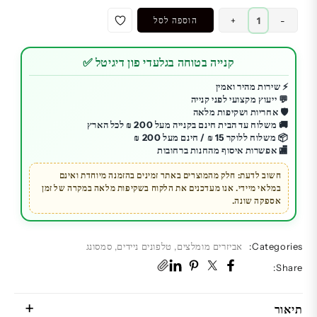
כמות
-
+
הוספה לסל
של
גלקסי
קנייה בטוחה בגלעדי פון דיגיטל ✅
A56
שחור
⚡ שירות מהיר ואמין
💬 ייעוץ מקצועי לפני קנייה
|
🛡️ אחריות ושקיפות מלאה
Samsung
🚚 משלוח עד הבית חינם בקנייה מעל 200 ₪ לכל הארץ
Galaxy
📦 משלוח ללוקר 15 ₪ / חינם מעל 200 ₪
🏬 אפשרות איסוף מהחנות ברחובות
A56
|
חשוב לדעת: חלק מהמוצרים באתר זמינים בהזמנה מיוחדת ואינם
במלאי מיידי. אנו מעדכנים את הלקוח בשקיפות מלאה במקרה של זמן
אחסון
אספקה שונה.
גדול
256GB
חדש
Categories:
אביזרים מומלצים
,
טלפונים ניידים
,
סמסונג
Share:
תיאור