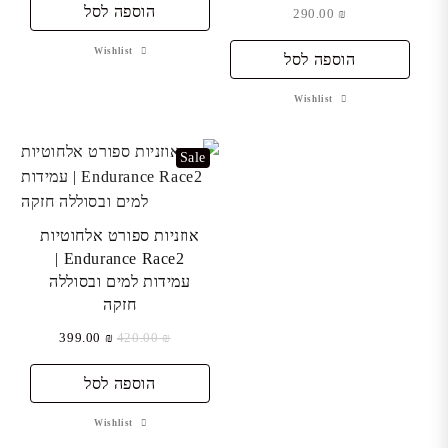
הוספה לסל
290.00
₪
Wishlist
הוספה לסל
Wishlist
Sale
אוזניות ספורט אלחוטיות
Endurance Race2 |
עמידות למים ובסוללה
חזקה
המחיר
המחיר
399.00
₪
420.00
₪
המקורי
הנוכחי
היה:
הוספה לסל
הוא:
₪ 399.00.
₪ 420.00.
Wishlist