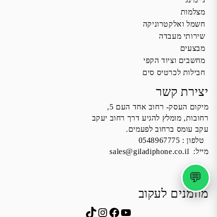
מצלמות
חשמל ואלקטרוניקה
שירותי מעבדה
מבצעים
מחשבים וציוד הקפי
חבילות לכרטיס סים
יצירת קשר
מיקום העסק- רחוב אחד העם 5,
רחובות, מומלץ להגיע דרך רחוב יעקב
עקב עומס ברחוב לפעמים.
טלפון :
0548967775
מייל:
sales@giladiphone.co.il
💬
מוזמנים לעקוב
Instagram
TikTok
Facebook
YouTube