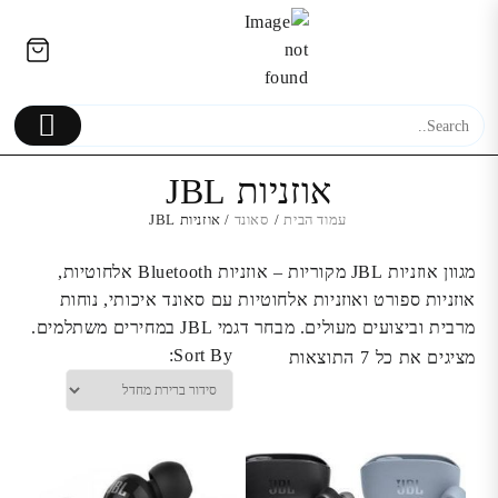
Ski
לתוכן
t
conten
אוזניות JBL
עמוד הבית
/
סאונד
/ אוזניות JBL
אוזניות אלחוטיות Aspor A630 |
מגוון אוזניות JBL מקוריות – אוזניות Bluetooth אלחוטיות,
תצוגת טעינה חכמה | סאונד
Samsung Galaxy A40 מ
אוזניות ספורט ואוזניות אלחוטיות עם סאונד איכותי, נוחות
איכותי
מרבית וביצועים מעולים. מבחר דגמי JBL במחירים משתלמים.
Sort By:
מציגים את כל ⁦7⁩ התוצאות
190.00
₪