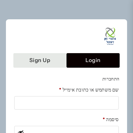
לתוכן
Sign Up
Login
החלפת מסך Oled LCD+מגע
התחברות
Samsung Galaxy J4 Oled
חובה
שם משתמש או כתובת אימייל
*
חובה
סיסמה
*