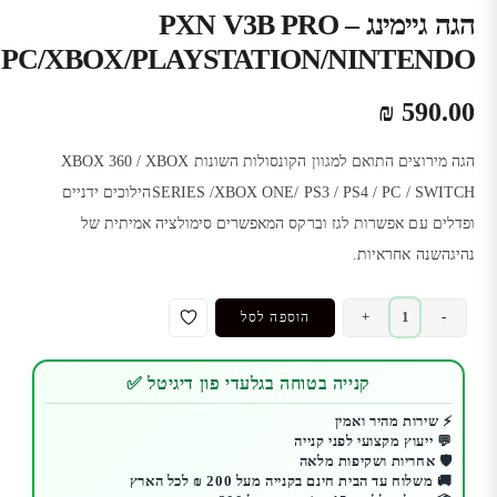
הגה גיימינג PXN V3B PRO –
PC/XBOX/PLAYSTATION/NINTENDO
₪
590.00
הגה מירוצים התואם למגוון הקונסולות השונות XBOX 360 / XBOX
SERIES /XBOX ONE/ PS3 / PS4 / PC / SWITCHהילוכים ידניים
ופדלים עם אפשרות לגז וברקס המאפשרים סימולציה אמיתית של
נהיגהשנה אחראיות.
כמות
+
-
הוספה לסל
של
הגה
קנייה בטוחה בגלעדי פון דיגיטל ✅
גיימינג
PXN
⚡ שירות מהיר ואמין
💬 ייעוץ מקצועי לפני קנייה
V3B
🛡️ אחריות ושקיפות מלאה
PRO
🚚 משלוח עד הבית חינם בקנייה מעל 200 ₪ לכל הארץ