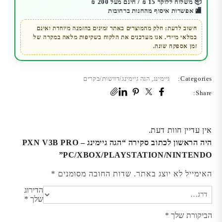
-
📦 משלוח ללוקר 15 ₪ / חינם מעל 200 ₪
🏬 אפשרות איסוף מהחנות ברחובות
PC/XBOX/PLAYSTATION/NINTENDO
חשוב לדעת: חלק מהמוצרים באתר זמינים בהזמנה מיוחדת ואינם
במלאי מיידי. אנו מעדכנים את הלקוח בשקיפות מלאה במקרה של
זמן אספקה שונה.
Categories:
גיימינג
,
הגה גיימינג/דוושות/בקרים
Share:
אין עדיין חוות דעת.
היה הראשון לכתוב סקירה “הגה גיימינג PXN V3B PRO –
PC/XBOX/PLAYSTATION/NINTENDO”
האימייל לא יוצג באתר.
שדות החובה מסומנים
*
הדירוג
שלך
*
הביקורת שלך
*