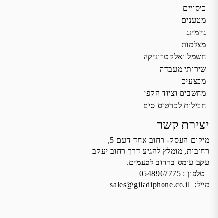
כיסויים
מטענים
גיימינג
מצלמות
חשמל ואלקטרוניקה
שירותי מעבדה
מבצעים
מחשבים וציוד הקפי
חבילות לכרטיס סים
יצירת קשר
מיקום העסק- רחוב אחד העם 5,
רחובות, מומלץ להגיע דרך רחוב יעקב
עקב עומס ברחוב לפעמים.
טלפון :
0548967775
מייל:
sales@giladiphone.co.il