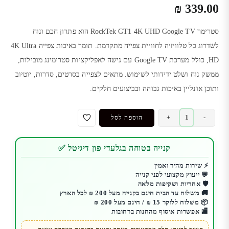
₪
339.00
סטרימר
RockTek GT1 4K UHD Google TV
הוא פתרון חכם ונוח
לשדרוג כל טלוויזיה לחוויית צפייה מתקדמת. תומך באיכות צפייה
4K Ultra
HD
, כולל מערכת
Google TV
עם גישה לאפליקציות סטרימינג מובילות,
ממשק נוח ושלט ידידותי לשימוש. מתאים לצפייה בסרטים, סדרות, יוטיוב
ותוכן אונליין באיכות גבוהה ובביצועים חלקים.
כמות
+
-
הוספה לסל
של
סטרימר
קנייה בטוחה בגלעדי פון דיגיטל ✅
RockTek
GT1
⚡ שירות מהיר ואמין
💬 ייעוץ מקצועי לפני קנייה
4K
🛡️ אחריות ושקיפות מלאה
UHD
🚚 משלוח עד הבית חינם בקנייה מעל 200 ₪ לכל הארץ
Google
📦 משלוח ללוקר 15 ₪ / חינם מעל 200 ₪
🏬 אפשרות איסוף מהחנות ברחובות
TV