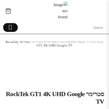
Ski
לתוכן
t
conten
עמוד הבית
/
חשמל ואלקטרוניקה
/
סטרימרים וממירים
/ סטרימר RockTek
GT1 4K UHD Google TV
בקר משחק Black Dragon Shock
4 למחשב/PS4
Galaxy J7 (2015)
189.00
₪
סטרימר RockTek GT1 4K UHD Google
TV