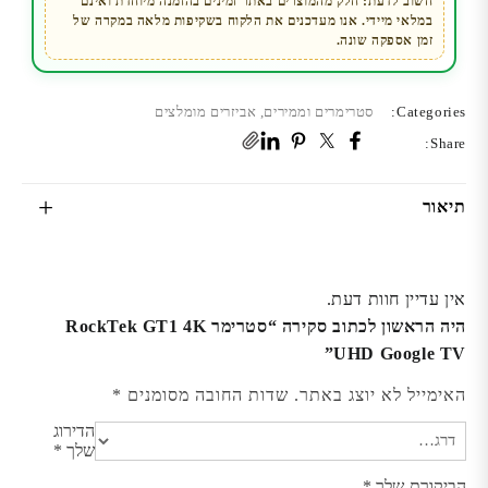
חשוב לדעת: חלק מהמוצרים באתר זמינים בהזמנה מיוחדת ואינם
במלאי מיידי. אנו מעדכנים את הלקוח בשקיפות מלאה במקרה של
זמן אספקה שונה.
Categories:
סטרימרים וממירים
,
אביזרים מומלצים
Share:
תיאור
אין עדיין חוות דעת.
היה הראשון לכתוב סקירה “סטרימר RockTek GT1 4K
UHD Google TV”
האימייל לא יוצג באתר.
שדות החובה מסומנים
*
הדירוג
שלך
*
הביקורת שלך
*