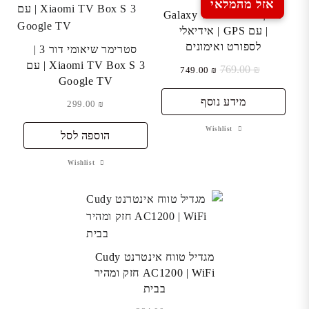
אזל מהמלאי
שעון חכם Galaxy Watch5
| עם GPS | אידיאלי
לספורט ואימונים
סטרימר שיאומי דור 3 |
Xiaomi TV Box S 3 | עם
₪
769.00
המחיר
המחיר
749.00
₪
Google TV
המקורי
הנוכחי
היה:
הוא:
מידע נוסף
299.00
₪
₪ 749.00.
₪ 769.00.
Wishlist
הוספה לסל
Wishlist
מגדיל טווח אינטרנט Cudy
AC1200 | WiFi חזק ומהיר
בבית