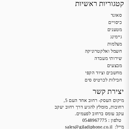
קטגוריות ראשיות
סאונד
כיסויים
מטענים
גיימינג
מצלמות
חשמל ואלקטרוניקה
שירותי מעבדה
מבצעים
מחשבים וציוד הקפי
חבילות לכרטיס סים
יצירת קשר
מיקום העסק- רחוב אחד העם 5,
רחובות, מומלץ להגיע דרך רחוב יעקב
עקב עומס ברחוב לפעמים.
טלפון :
0548967775
מייל:
sales@giladiphone.co.il