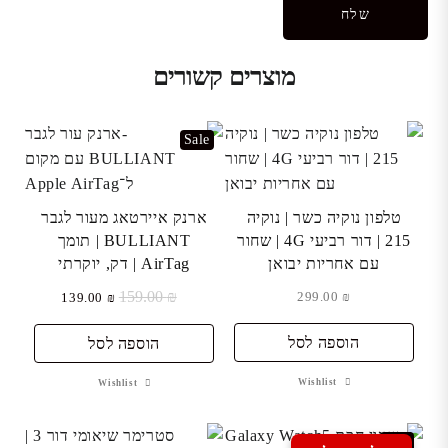
מוצרים קשורים
Sale
טלפון נוקיה כשר | נוקיה
ארנק איירטאג מעור לגבר
215 | דור רביעי 4G | שחור
BULLIANT | תומך
עם אחריות יבואן
AirTag | דק, יוקרתי
₪
159.00
המחיר
המחיר
299.00
₪
139.00
₪
המקורי
הנוכחי
הוספה לסל
היה:
הוא:
הוספה לסל
₪ 139.00.
₪ 159.00.
Wishlist
Wishlist
Sale