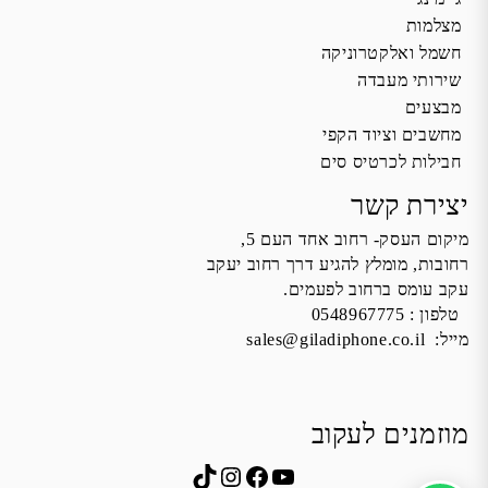
מצלמות
חשמל ואלקטרוניקה
שירותי מעבדה
מבצעים
מחשבים וציוד הקפי
חבילות לכרטיס סים
יצירת קשר
מיקום העסק- רחוב אחד העם 5,
רחובות, מומלץ להגיע דרך רחוב יעקב
עקב עומס ברחוב לפעמים.
טלפון :
0548967775
מייל:
sales@giladiphone.co.il
מוזמנים לעקוב
Instagram
TikTok
Facebook
YouTube