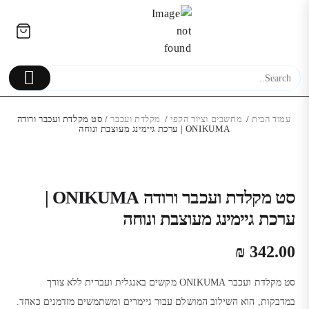
Ski
לתוכן
t
conten
עמוד הבית
/
מחשבים וציוד הקפי
/
מקלדת ועכבר
/ סט מקלדת ועכבר ורודה
ONIKUMA | ערכת גיימינג מעוצבת ונוחה
החלפת מסך מקורי LCD+מגע
Samsung Galaxy A40 מקורי
Samsung Galaxy S10 מ
סט מקלדת ועכבר ורודה ONIKUMA |
ערכת גיימינג מעוצבת ונוחה
₪
342.00
סט מקלדת ועכבר ONIKUMA מקשים באנגלית ועברית ללא צורך
במדבקות, הוא השילוב המושלם עבור גיימרים ומשתמשים מזדמנים כאחד.