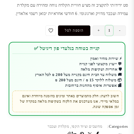
סט ידידותי לתקציב זה מציע חוויית הקלדה נוחה ומהירה עם מקלדת
עמידה ועכבר מדויק וארגונומי. 6 חודשי אחראיות יבואן רשמי אלאדין.
כמות
+
-
הוספה לסל
של
סט
קנייה בטוחה בגלעדי פון דיגיטל ✅
מקלדת
ועכבר
⚡ שירות מהיר ואמין
💬 ייעוץ מקצועי לפני קנייה
ורודה
🛡️ אחריות ושקיפות מלאה
ONIKUMA
🚚 משלוח עד הבית חינם בקנייה מעל 200 ₪ לכל הארץ
|
📦 משלוח ללוקר 15 ₪ / חינם מעל 200 ₪
🏬 אפשרות איסוף מהחנות ברחובות
ערכת
גיימינג
חשוב לדעת: חלק מהמוצרים באתר זמינים בהזמנה מיוחדת ואינם
במלאי מיידי. אנו מעדכנים את הלקוח בשקיפות מלאה במקרה של
מעוצבת
זמן אספקה שונה.
ונוחה
Categories:
מחשבים וציוד הקפי
,
מקלדת ועכבר