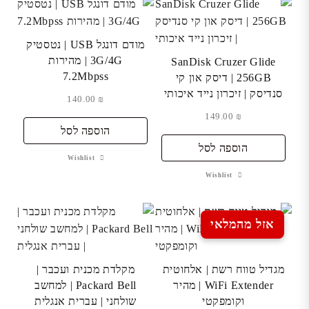
מודם דונגל USB | נטסטיק
3G/4G | מהירות
SanDisk Cruzer Glide
7.2Mbpss
256GB | דיסק און קי
סנדיסק | זיכרון נייד איכותי
140.00
₪
149.00
₪
הוספה לסל
הוספה לסל
Wishlist
Wishlist
אזל מהמלאי
מגדיל טווח רשת | אלחוטית
מקלדת מכנית ועכבר |
WiFi Extender | מהיר
Packard Bell | למחשב
וקומפקטי
שולחני | עברית אנגלית