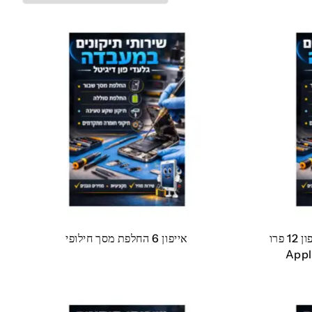
החלפת מסך LCD+מגע | אייפון 12 פרו
אייפון 6 החלפת מסך חילופי