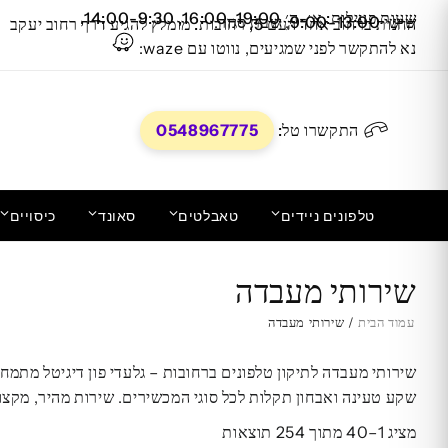
Ski
לתוכן
שעות פעילות: א׳-ה׳ 16:00-19:00, 14:00-9:30,
שישי 9:00-13:00
,
שבת סגור
.
החנות ב
רחוב אחד העם 5, רחובות. מומלץ להגיע דרך רחוב יעקב
t
נא להתקשר לפני שמגיעים, נווטו עם waze:
conten
התקשרו טל:
0548967775
טלפונים ניידים
טאבלטים
סאונד
כיסויים
החלפת מסך LCD+מגע מקוריים OnePlus
שירותי מעבדה
Nord N200
עמוד הבית
/ שירותי מעבדה
שקע טעינה ואבחון תקלות לכל סוגי המכשירים. שירות מהיר, מקצועי ואמין עם 
מציג 1–40 מתוך 254 תוצאות