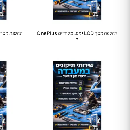
החלפת מסך LCD+מגע מקוריים OnePlus
7