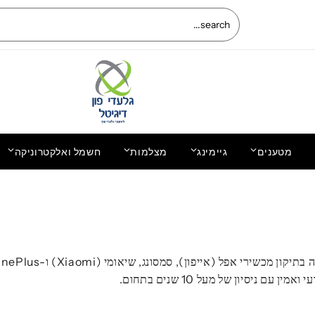
מטענים
גיימינג
מצלמות
חשמל ואלקטרוניקה
גלקסי אס 22 אולטרה,Galaxy S22 Ultra
TENDO
5G, SM-S908E/DS 256GB 8G RAM
4,390.00
₪
ניסיון של מעל 10 שנים בתחום.