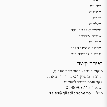
כיסויים
מטענים
גיימינג
מצלמות
חשמל ואלקטרוניקה
שירותי מעבדה
מבצעים
מחשבים וציוד הקפי
חבילות לכרטיס סים
יצירת קשר
מיקום העסק- רחוב אחד העם 5,
רחובות, מומלץ להגיע דרך רחוב יעקב
עקב עומס ברחוב לפעמים.
טלפון :
0548967775
מייל:
sales@giladiphone.co.il