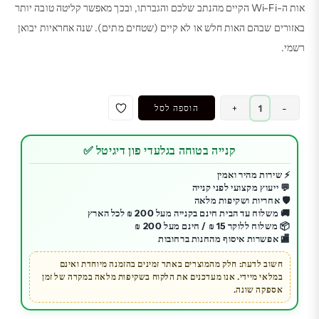
אות ה-Wi-Fi הקיים מהנתב שלכם והגברתו, ובכך מאפשר קליטה טובה יותר
באזורים שבהם האות חלש או לא קיים (שטחים מתים). שנה אחראיות יבואן
רשמי.
כמות
-
+
הוספה לסל
של
מגדיל
קנייה בטוחה בגלעדי פון דיגיטל ✅
טווח
אינטרנט
⚡ שירות מהיר ואמין
💬 ייעוץ מקצועי לפני קנייה
Cudy
🛡️ אחריות ושקיפות מלאה
AC1200
🚚 משלוח עד הבית חינם בקנייה מעל 200 ₪ לכל הארץ
|
📦 משלוח ללוקר 15 ₪ / חינם מעל 200 ₪
🏬 אפשרות איסוף מהחנות ברחובות
WiFi
חזק
חשוב לדעת: חלק מהמוצרים באתר זמינים בהזמנה מיוחדת ואינם
במלאי מיידי. אנו מעדכנים את הלקוח בשקיפות מלאה במקרה של זמן
ומהיר
אספקה שונה.
בבית