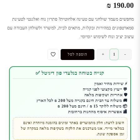
₪
190.00
מחפשים מעמד שולחני עם טעינה אלחוטית? פתרון נוח ואלגנטי לטעינת
סמארטפונים במהירות ובקלות, מתאים לבית, למשרד ולשולחן העבודה עם
עיצוב יציב ונוח לשימוש יומיומי.
כמות
+
-
הוספה לסל
של
מעמד
קנייה בטוחה בגלעדי פון דיגיטל ✅
שולחני
לטלפון
⚡ שירות מהיר ואמין
💬 ייעוץ מקצועי לפני קנייה
עם
🛡️ אחריות ושקיפות מלאה
טעינה
🚚 משלוח עד הבית חינם בקנייה מעל 200 ₪ לכל הארץ
אלחוטית
📦 משלוח ללוקר 15 ₪ / חינם מעל 200 ₪
🏬 אפשרות איסוף מהחנות ברחובות
מהירה
15W
חשוב לדעת: חלק מהמוצרים באתר זמינים בהזמנה מיוחדת ואינם
במלאי מיידי. אנו מעדכנים את הלקוח בשקיפות מלאה במקרה של
זמן אספקה שונה.