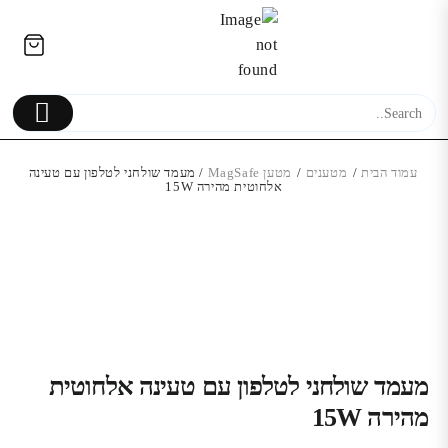
Ski
לתוכן
t
conten
עמוד הבית
/
מטענים
/
מטען MagSafe
/ מעמד שולחני לטלפון עם טעינה
אלחוטית מהירה 15W
חצובה בגודל 12 אינץ’ עם רגליים
גמישות רבת אפשרויות
Samsung Galaxy J7 Max מ
119.00
₪
מעמד שולחני לטלפון עם טעינה אלחוטית
מהירה 15W