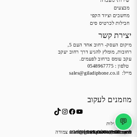
שירותי מעבדה
מבצעים
מחשבים וציוד הקפי
חבילות לכרטיס סים
יצירת קשר
מיקום העסק- רחוב אחד העם 5,
רחובות, מומלץ להגיע דרך רחוב יעקב
עקב עומס ברחוב לפעמים.
טלפון :
0548967775
מייל:
sales@giladiphone.co.il
מוזמנים לעקוב
Instagram
TikTok
Facebook
YouTube
💬
שעות פעילות
שישי 9:00-13:00
א׳-ה׳ 19:00-16:00,14:00-9:30
מייל:
שבת סגור
כתובת: אחד העם 5, רחובות
*נא להתקשר לפני הגעה
לחנות התקשרו ואדאג לזה.
sales@giladiphone.co.il
מיקום חנייה: יש אפשרות לחניה צמודה