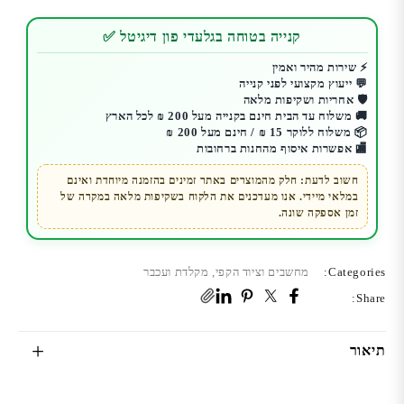
מקלדת
קנייה בטוחה בגלעדי פון דיגיטל ✅
ועכבר
אלחוטיים
⚡ שירות מהיר ואמין
💬 ייעוץ מקצועי לפני קנייה
Buffalo
🛡️ אחריות ושקיפות מלאה
|
🚚 משלוח עד הבית חינם בקנייה מעל 200 ₪ לכל הארץ
סט
📦 משלוח ללוקר 15 ₪ / חינם מעל 200 ₪
🏬 אפשרות איסוף מהחנות ברחובות
נוח,
שקט
חשוב לדעת: חלק מהמוצרים באתר זמינים בהזמנה מיוחדת ואינם
במלאי מיידי. אנו מעדכנים את הלקוח בשקיפות מלאה במקרה של
ועמיד
זמן אספקה שונה.
לשימוש
יומיומי
Categories:
מחשבים וציוד הקפי
,
מקלדת ועכבר
Share:
תיאור