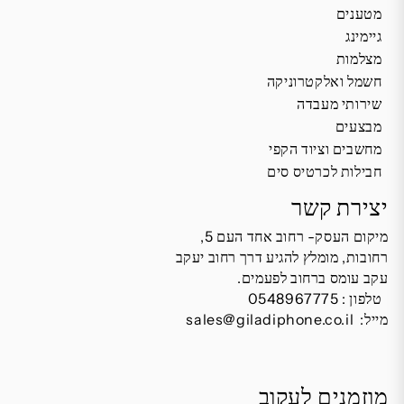
מטענים
גיימינג
מצלמות
חשמל ואלקטרוניקה
שירותי מעבדה
מבצעים
מחשבים וציוד הקפי
חבילות לכרטיס סים
יצירת קשר
מיקום העסק- רחוב אחד העם 5,
רחובות, מומלץ להגיע דרך רחוב יעקב
עקב עומס ברחוב לפעמים.
טלפון :
0548967775
מייל:
sales@giladiphone.co.il
מוזמנים לעקוב