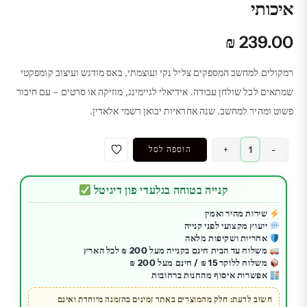
איכותי
₪
239.00
רמקולים למחשב המספקים צליל נקי ועוצמתי, באס מודגש ועיצוב קומפקטי
שמתאים לכל שולחן עבודה. אידיאלי לגיימינג, מוזיקה או סרטים – עם חיבור
פשוט ומהיר למחשב. שנה אחראיות יבואן רשמי אלאדין.
כמות
-
+
הוספה לסל
של
רמקולים
קנייה בטוחה בגלעדי פון דיגיטל
למחשב
ONIKUMA
שירות מהיר ואמין
ייעוץ מקצועי לפני קנייה
L1
אחריות ושקיפות מלאה
|
משלוח עד הבית חינם בקנייה מעל 200 ₪ לכל הארץ
סאונד
משלוח ללוקר 15 ₪ / חינם מעל 200 ₪
אפשרות איסוף מהחנות ברחובות
איכותי
חשוב לדעת: חלק מהמוצרים באתר זמינים בהזמנה מיוחדת ואינם