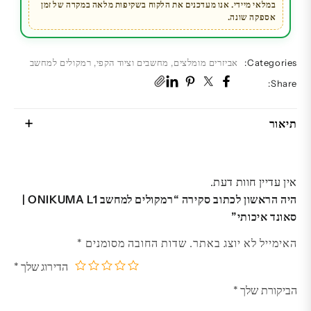
במלאי מיידי. אנו מעדכנים את הלקוח בשקיפות מלאה במקרה של זמן
אספקה שונה.
Categories:
אביזרים מומלצים
,
מחשבים וציוד הקפי
,
רמקולים למחשב
Share:
תיאור
אין עדיין חוות דעת.
היה הראשון לכתוב סקירה “רמקולים למחשב ONIKUMA L1 |
סאונד איכותי”
האימייל לא יוצג באתר.
שדות החובה מסומנים
*
הדירוג שלך
*
5
4
3
2
1
הביקורת שלך
*
מתוך
מתוך
מתוך
מתוך
מתוך
5
5
5
5
5