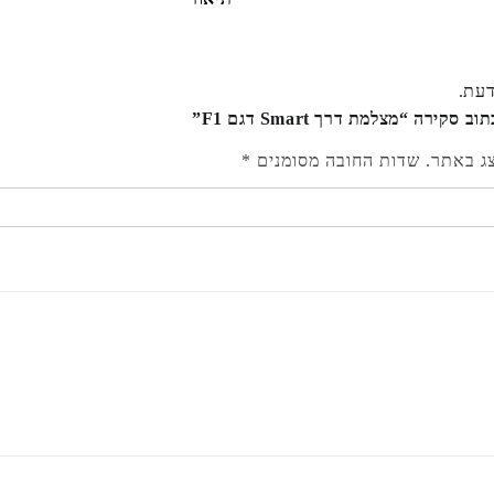
דעת.
קירה “מצלמת דרך Smart דגם F1”
צג באתר.
שדות החובה מסומנים
*