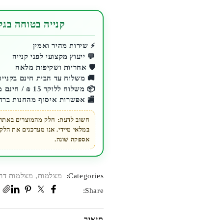
מצלמת
דרך
קנייה בטוחה בגלע
Smart
דגם
⚡ שירות מהיר ואמין
💬 ייעוץ מקצועי לפני קנייה
F1
🛡️ אחריות ושקיפות מלאה
🚚 משלוח עד הבית חינם בקנייה מעל 200 ₪ 
📦 משלוח ללוקר 15 ₪ / חינם מעל 200 ₪
🏬 אפשרות איסוף מהחנות ברח
חשוב לדעת: חלק מהמוצרים באתר ז
במלאי מיידי. אנו מעדכנים את הל
אספקה שונה.
Categories:
מצלמות
,
מצלמות דרך
Share:
תיאור