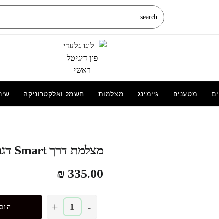
ים
מטענים
גיימינג
מצלמות
חשמל ואלקטרוניקה
שיר
טלפון אייפון 15 | iPhone 15 | 256GB |
סמארטפון אפל Apple
מצלמת דרך Smart דגם F1
3,300.00
₪
₪
335.00
כמות
+
-
הוס
של