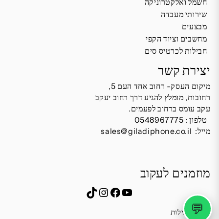
חשמל ואלקטרוניקה
שירותי מעבדה
מבצעים
מחשבים וציוד הקפי
חבילות לכרטיס סים
יצירת קשר
מיקום העסק- רחוב אחד העם 5,
רחובות, מומלץ להגיע דרך רחוב יעקב
עקב עומס ברחוב לפעמים.
טלפון :
0548967775
מייל:
sales@giladiphone.co.il
מוזמנים לעקוב
Instagram
TikTok
Facebook
YouTube
💬
שעות פעילות