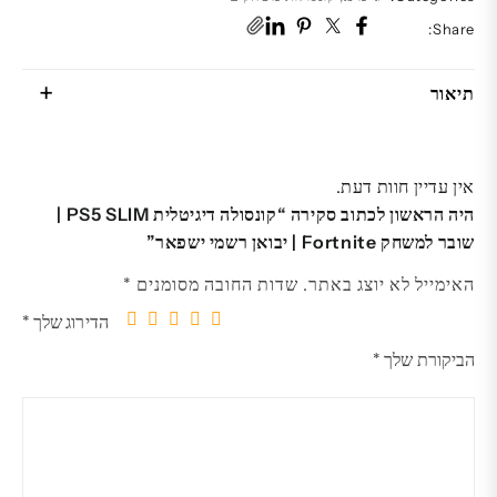
Share:
תיאור
אין עדיין חוות דעת.
היה הראשון לכתוב סקירה “קונסולה דיגיטלית PS5 SLIM |
שובר למשחק Fortnite | יבואן רשמי ישפאר”
האימייל לא יוצג באתר.
שדות החובה מסומנים
*
הדירוג שלך
*
5
4
3
2
1
הביקורת שלך
*
מתוך
מתוך
מתוך
מתוך
מתוך
5
5
5
5
5
כוכבים
כוכבים
כוכבים
כוכבים
כוכבים