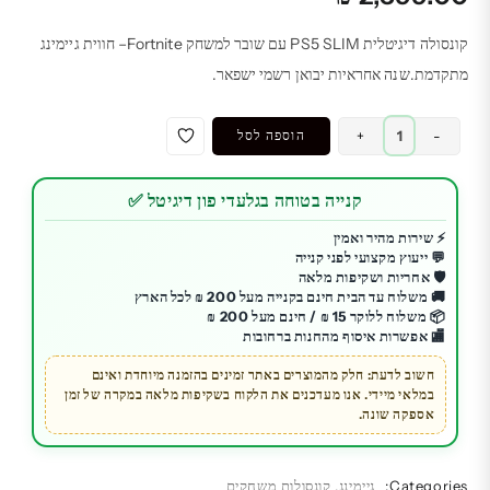
קונסולה דיגיטלית PS5 SLIM עם שובר למשחק Fortnite– חווית גיימינג
מתקדמת.שנה אחראיות יבואן רשמי ישפאר.
כמות
-
+
הוספה לסל
של
קונסולה
קנייה בטוחה בגלעדי פון דיגיטל ✅
דיגיטלית
PS5
⚡ שירות מהיר ואמין
💬 ייעוץ מקצועי לפני קנייה
SLIM
🛡️ אחריות ושקיפות מלאה
|
🚚 משלוח עד הבית חינם בקנייה מעל 200 ₪ לכל הארץ
שובר
📦 משלוח ללוקר 15 ₪ / חינם מעל 200 ₪
🏬 אפשרות איסוף מהחנות ברחובות
למשחק
Fortnite
חשוב לדעת: חלק מהמוצרים באתר זמינים בהזמנה מיוחדת ואינם
במלאי מיידי. אנו מעדכנים את הלקוח בשקיפות מלאה במקרה של זמן
|
אספקה שונה.
יבואן
רשמי
ישפאר
Categories:
גיימינג
,
קונסולות משחקים