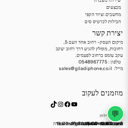
שירותי מעבדה
מבצעים
מחשבים וציוד הקפי
חבילות לכרטיס סים
יצירת קשר
מיקום העסק- רחוב אחד העם 5,
רחובות, מומלץ להגיע דרך רחוב יעקב
עקב עומס ברחוב לפעמים.
טלפון :
0548967775
מייל:
sales@giladiphone.co.il
מוזמנים לעקוב
Instagram
TikTok
Facebook
YouTube
💬
שעות פעילות
שישי 9:00-13:00
מייל:
א׳-ה׳ 19:00-16:00,14:00-9:30
שבת סגור
כתובת: אחד העם 5, רחובות
*נא להתקשר לפני הגעה
לחנות התקשרו ואדאג לזה.
sales@giladiphone.co.il
מיקום חנייה: יש אפשרות לחניה צמודה