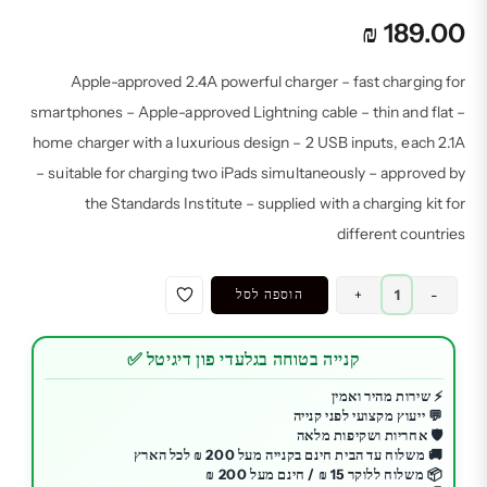
₪
189.00
Apple-approved 2.4A powerful charger – fast charging for
smartphones – Apple-approved Lightning cable – thin and flat –
home charger with a luxurious design – 2 USB inputs, each 2.1A
– suitable for charging two iPads simultaneously – approved by
the Standards Institute – supplied with a charging kit for
different countries
כמות
-
+
הוספה לסל
של
מטען
קנייה בטוחה בגלעדי פון דיגיטל ✅
חזק
מאושר
⚡ שירות מהיר ואמין
💬 ייעוץ מקצועי לפני קנייה
Apple
🛡️ אחריות ושקיפות מלאה
2.4A
🚚 משלוח עד הבית חינם בקנייה מעל 200 ₪ לכל הארץ
אמפר
📦 משלוח ללוקר 15 ₪ / חינם מעל 200 ₪