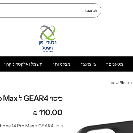
מטענים
גיימינג
מצלמות
חשמל ואלקטרוניקה
החלפת מסך LCD+מגע מקוריים Xiaomi Mi
5C שיאומי
כיסוי GEAR4 ל iPhone 14 Pro Max דגם Rio שחור
₪
110.00
כיסוי GEAR4 ל iPhone 14 Pro Max דגם Rio שחור