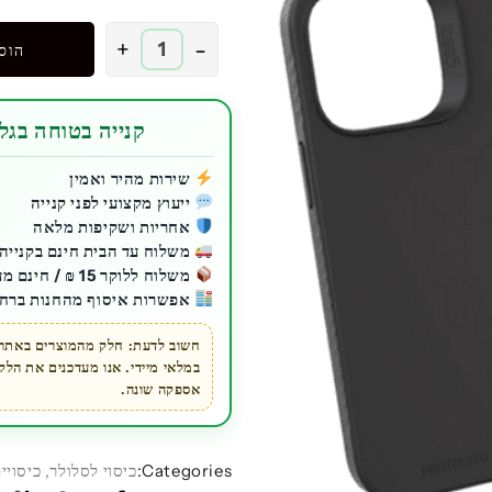
כמות
+
-
הוס
של
כיסוי
GEAR4
קנייה בטוחה בגלע
ל
iPhone
שירות מהיר ואמין
ייעוץ מקצועי לפני קנייה
14
אחריות ושקיפות מלאה
Pro
משלוח עד הבית חינם בקנייה מעל 200 ₪ ל
Max
משלוח ללוקר 15 ₪ / חינם מעל 200 ₪
דגם
אפשרות איסוף מהחנות ברחו
Rio
שחור
חשוב לדעת: חלק מהמוצרים באתר ז
במלאי מיידי. אנו מעדכנים את הל
אספקה שונה.
Categories:
כיסוי לסלולר
,
כיסויי