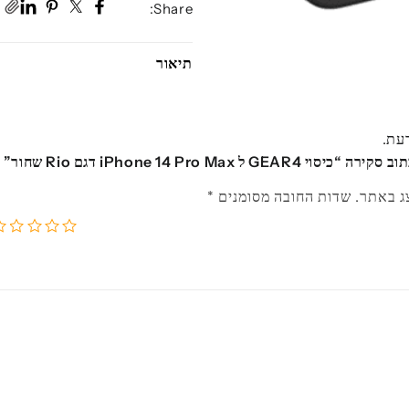
Share:
תיאור
דעת.
GEA ל iPhone 14 Pro Max דגם Rio שחור”
ג באתר.
שדות החובה מסומנים
*
5
4
3
2
1
מתוך
מתוך
מתוך
מתוך
מ
5
5
5
5
5
כוכבים
כוכבים
כוכבים
כוכב
כו