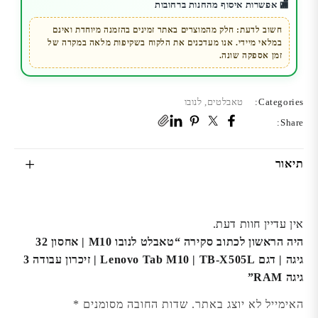
🏬 אפשרות איסוף מהחנות ברחובות
גיגה
|
חשוב לדעת: חלק מהמוצרים באתר זמינים בהזמנה מיוחדת ואינם
במלאי מיידי. אנו מעדכנים את הלקוח בשקיפות מלאה במקרה של
דגם
זמן אספקה שונה.
Lenovo
Tab
M10
Categories:
טאבלטים
,
לנובו
|
Share:
TB-
X505L
תיאור
|
זיכרון
עבודה
אין עדיין חוות דעת.
3
היה הראשון לכתוב סקירה “טאבלט לנובו M10 | אחסון 32
גיגה
גיגה | דגם Lenovo Tab M10 | TB-X505L | זיכרון עבודה 3
RAM
גיגה RAM”
האימייל לא יוצג באתר.
שדות החובה מסומנים
*