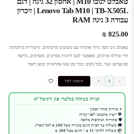
טאבלט לנובו M10 | אחסון 32 גיגה | דגם
Lenovo Tab M10 | TB-X505L | זיכרון
עבודה 3 גיגה RAM
₪
825.00
טאבלט נובו מסך גדול ואיכותי עם ביצועים מרשימים, קישוריות מתקדמת
וחיי סוללה ארוכים, ומאפשר לכם ליהנות מסרטים, משחקים, גלישה
באינטרנט ועוד, בכל מקום ובכל זמן.שנה אחראיות יבואן רשמי.
כמות
+
-
הוספה לסל
של
טאבלט
קנייה בטוחה בגלעדי פון דיגיטל ✅
לנובו
M10
⚡ שירות מהיר ואמין
💬 ייעוץ מקצועי לפני קנייה
|
🛡️ אחריות ושקיפות מלאה
אחסון
🚚 משלוח עד הבית חינם בקנייה מעל 200 ₪ לכל הארץ
32
📦 משלוח ללוקר 15 ₪ / חינם מעל 200 ₪