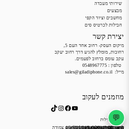
שירותי מעבדה
מבצעים
מחשבים וציוד הקפי
חבילות לכרטיס סים
יצירת קשר
מיקום העסק- רחוב אחד העם 5,
רחובות, מומלץ להגיע דרך רחוב יעקב
עקב עומס ברחוב לפעמים.
טלפון :
0548967775
מייל:
sales@giladiphone.co.il
מוזמנים לעקוב
Instagram
TikTok
Facebook
YouTube
💬
שעות פעילות
שישי 9:00-13:00
א׳-ה׳ 19:00-16:00,14:00-9:30
מייל:
שבת סגור
כתובת: אחד העם 5, רחובות
*נא להתקשר לפני הגעה
לחנות התקשרו ואדאג לזה.
sales@giladiphone.co.il
מיקום חנייה: יש אפשרות לחניה צמודה