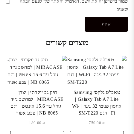
שמור בדפדפן זה את השם, האימייל והאתר שלי לפעם הבאה
שאגיב.
מוצרים קשורים
טאבלט גלקסי Samsung
תיק גב יוקרתי | יצרן-
Galaxy Tab A7 Lite |
MIRACASE | למחשב נייד
אחסון פנימי 32 גיגה | Wi-
| גודל עד 15.6 אינטש | דגם
Fi | דגם SM-T220
NB 8065 | צבע אפור
189.00
₪
750.00
₪