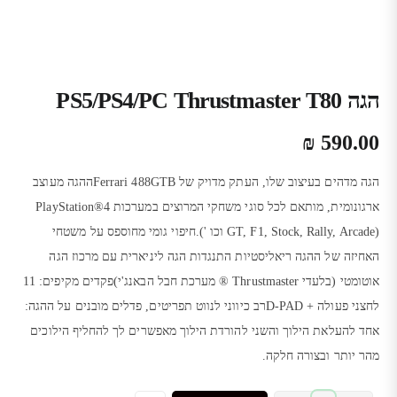
הגה PS5/PS4/PC Thrustmaster T80
₪
590.00
הגה מדהים בעיצוב שלו, העתק מדויק של Ferrari 488GTBההגה מעוצב
ארגונומית, מותאם לכל סוגי משחקי המרוצים במערכות PlayStation®4
(GT, F1, Stock, Rally, Arcade וכו ').חיפוי גומי מחוספס על משטחי
האחיזה של ההגה ריאליסטיות התנגדות הגה ליניארית עם מרכוז הגה
אוטומטי (בלעדי Thrustmaster ® מערכת חבל הבאנג'י)פקדים מקיפים: 11
לחצני פעולה + D-PADרב כיווני לנווט תפריטים, פדלים מובנים על ההגה:
אחד להעלאת הילוך והשני להורדת הילוך מאפשרים לך להחליף הילוכים
מהר יותר ובצורה חלקה.‎