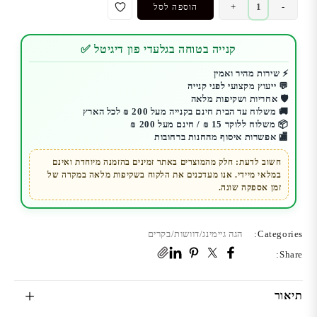
כמות
+
-
הוספה לסל
של
הגה
קנייה בטוחה בגלעדי פון דיגיטל ✅
PS5/PS4/PC
Thrustmaster
⚡ שירות מהיר ואמין
💬 ייעוץ מקצועי לפני קנייה
T80
🛡️ אחריות ושקיפות מלאה
🚚 משלוח עד הבית חינם בקנייה מעל 200 ₪ לכל הארץ
📦 משלוח ללוקר 15 ₪ / חינם מעל 200 ₪
🏬 אפשרות איסוף מהחנות ברחובות
חשוב לדעת: חלק מהמוצרים באתר זמינים בהזמנה מיוחדת ואינם
במלאי מיידי. אנו מעדכנים את הלקוח בשקיפות מלאה במקרה של
זמן אספקה שונה.
Categories:
הגה גיימינג/דוושות/בקרים
Share:
תיאור