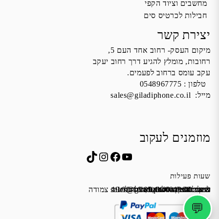
מחשבים וציוד הקפי
חבילות לכרטיס סים
יצירת קשר
מיקום העסק- רחוב אחד העם 5,
רחובות, מומלץ להגיע דרך רחוב יעקב
עקב עומס ברחוב לפעמים.
טלפון :
0548967775
מייל:
sales@giladiphone.co.il
מוזמנים לעקוב
Instagram
TikTok
Facebook
YouTube
שעות פעילות
שישי 9:00-13:00
א׳-ה׳ 19:00-16:00,14:00-9:30
מייל:
שבת סגור
כתובת: אחד העם 5, רחובות
*נא להתקשר לפני הגעה
לחנות התקשרו ואדאג לזה.
sales@giladiphone.co.il
מיקום חנייה: יש אפשרות לחניה צמודה
💬