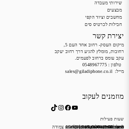
שירותי מעבדה
מבצעים
מחשבים וציוד הקפי
חבילות לכרטיס סים
יצירת קשר
מיקום העסק- רחוב אחד העם 5,
רחובות, מומלץ להגיע דרך רחוב יעקב
עקב עומס ברחוב לפעמים.
טלפון :
0548967775
מייל:
sales@giladiphone.co.il
מוזמנים לעקוב
Instagram
TikTok
Facebook
YouTube
שעות פעילות
שישי 9:00-13:00
א׳-ה׳ 19:00-16:00,14:00-9:30
מייל:
שבת סגור
כתובת: אחד העם 5, רחובות
*נא להתקשר לפני הגעה
לחנות התקשרו ואדאג לזה.
sales@giladiphone.co.il
מיקום חנייה: יש אפשרות לחניה צמודה