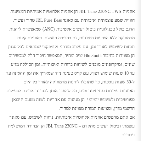
אוזניות JBL Tune 230NC TWS הן אוזניות אלחוטיות אמיתיות המציעות
חוויית שמע עוצמתית ואיכותית עם סאונד JBL Pure Bass טהור ועשיר.
הדגם כולל טכנולוגיית ביטול רעשים אקטיבית (ANC) שמאפשרת ליהנות
מהמוזיקה ללא הפרעות חיצוניות, גם בסביבה רועשת. האוזניות קלות
ונוחות לשימוש לאורך זמן, עם עיצוב מודרני וקומפקטי שמתאים לכל סגנון.
הן מצוידות בחיבור Bluetooth יציב ומהיר, המאפשר חיבור חלק למכשירים
שונים, ומיקרופונים מובנים לשיחות ברורות ואיכותיות. זמן הסוללה מגיע
עד 10 שעות שימוש רצוף, עם קייס טעינה נייד שמאריך את זמן ההאזנה עד
ל-30 שעות נוספות, כך שתוכלו ליהנות מהמוזיקה לאורך כל היום.
האוזניות עמידות בפני זיעה ומים, מה שהופך אותן לבחירה מצוינת לפעילות
ספורטיבית ולשימוש יומיומי. הן מגיעות עם אחריות לשנה מטעם היבואן
הרשמי מודן, ומציעות תמורה מצוינת למחיר.
אם אתם מחפשים אוזניות אלחוטיות איכותיות, נוחות לשימוש, עם סאונד
עוצמתי וביטול רעשים מתקדם – JBL Tune 230NC הן הבחירה המושלמת
עבורכם.