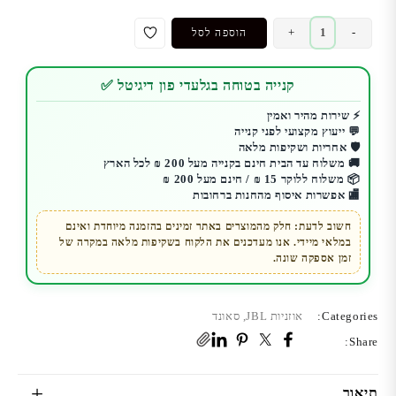
כמות
+
-
הוספה לסל
של
אוזניות
קנייה בטוחה בגלעדי פון דיגיטל ✅
JBL
|
⚡ שירות מהיר ואמין
💬 ייעוץ מקצועי לפני קנייה
אלחוטיות
🛡️ אחריות ושקיפות מלאה
Tune
🚚 משלוח עד הבית חינם בקנייה מעל 200 ₪ לכל הארץ
230NC|
📦 משלוח ללוקר 15 ₪ / חינם מעל 200 ₪
🏬 אפשרות איסוף מהחנות ברחובות
סינון
רעשים
חשוב לדעת: חלק מהמוצרים באתר זמינים בהזמנה מיוחדת ואינם
במלאי מיידי. אנו מעדכנים את הלקוח בשקיפות מלאה במקרה של
|
זמן אספקה שונה.
יבואן
מודן
Categories:
אוזניות JBL
,
סאונד
Share:
תיאור