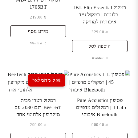
1705BT
רמקול JBL Flip Essential
| בלוטות | רמקול נייד
219.00
₪
איכותית למוזיקה
מידע נוסף
329.00
₪
Wishlist
הוספה לסל
Wishlist
אזל מהמלאי
פטיפון Pure Acoustics
רמקול רטרו מבית
TT-45 | רמקולים מדפיים |
BeeTech דגם 2030 עם
Bluetooth איכותי
מיקרופון אלחוטי אחד
299.00
₪
900.00
₪