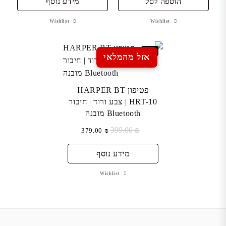
הוספה לסל
מידע נוסף
Wishlist
Wishlist
Sale
אזל מהמלאי
פטיפון HARPER BT
HRT-10 | צבע ורוד | חיבור
Bluetooth מובנה
₪
399.00
המחיר
המחיר
379.00
₪
המקורי
הנוכחי
היה:
הוא:
מידע נוסף
₪ 379.00.
₪ 399.00.
Wishlist