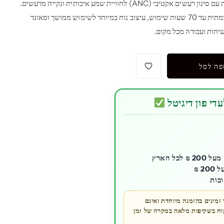
אוזניות JBL Tune 770NC אלחוטיות עם סינון רעשים אקטיבי (ANC) לחוויית שמע איכותית ונקייה מרעשים.
כוללות חיבור Bluetooth, סוללה עוצמתית עד 70 שעות שימוש, עיצוב נוח במיוחד לשימוש ממושך וסאונד
פה לסל
די פון דיגיטל
כל הארץ
בות
מינים בהזמנה מיוחדת ואינם
קוח בשקיפות מלאה במקרה של זמן