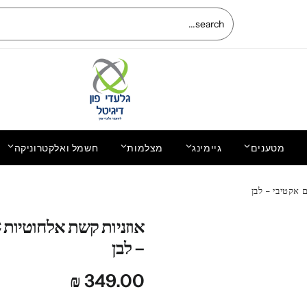
מטענים
גיימינג
מצלמות
חשמל ואלקטרוניקה
החלפת מסך מקורי LCD+מגע Samsung
Galaxy A04 מקורי
– לבן
₪
349.00