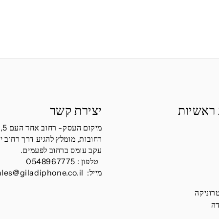
 ראשיות
יצירת קשר
מיקום העסק- רחוב אחד העם 5,
רחובות, מומלץ להגיע דרך רחוב י
עקב עומס ברחוב לפעמים.
טלפון :
0548967775
מייל:
ales@giladiphone.co.il
רוניקה
דה