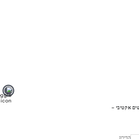
יות JBL Tune 770NC עם סינון רעשים אקטיבי –
הדירוג