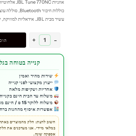
עשיר מבית JBL. אידאליות למוזיקה, שיחות ועבודה מכל מקום.
כמות
+
-
הוס
של
אוזניות
קשת
קנייה בטוחה בגלע
אלחוטיות
JBL
שירות מהיר ואמין
ייעוץ מקצועי לפני קנייה
Tune
אחריות ושקיפות מלאה
770NC
משלוח עד הבית חינם בקנייה מעל 200 ₪ ל
עם
משלוח ללוקר 15 ₪ / חינם מעל 200 ₪
סינון
אפשרות איסוף מהחנות ברחו
רעשים
אקטיבי
חשוב לדעת: חלק מהמוצרים באתר ז
במלאי מיידי. אנו מעדכנים את הל
-
אספקה שונה.