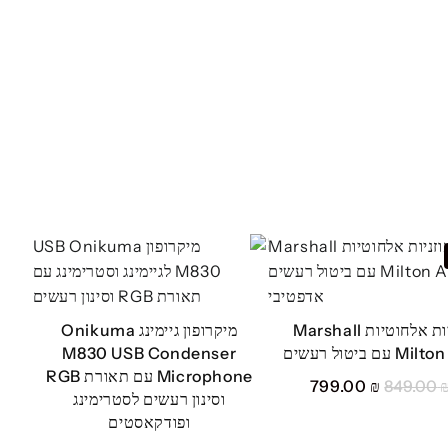
אוזניות אלחוטיות Marshall
מיקרופון גיימינג Onikuma
עם ביטול רעשים
M830 USB Condenser
Microphone עם תאורת RGB
המחיר
המחיר
799.00
₪
849.00
וסינון רעשים לסטרימינג
המקורי
הנוכחי
ופודקאסטים
היה:
הוא: