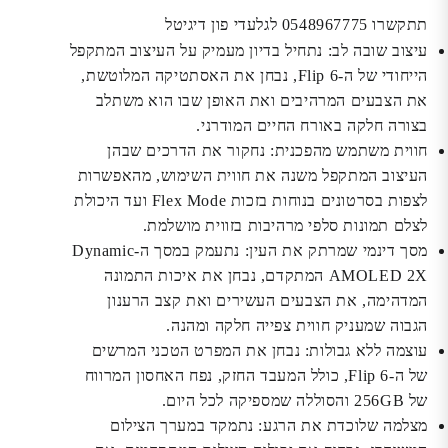
תתקשרו 0548967775 לגלעדי פון דיגיטל
עיצוב שובה לב:
נתחיל בדיון מעמיק על העיצוב המתקפל
הייחודי של ה-Flip 6, נבחן את האסתטיקה המלוטשת,
את הצבעים המרהיבים ואת האופן שבו הוא משתלב
בצורה חלקה באורח החיים המודרני.
חווית משתמש מהפכנית:
נחקור את הדרכים שבהן
העיצוב המתקפל משנה את חווית השימוש, מהאפשרות
לצפות בסרטונים בנוחות בזכות Flex Mode ועד היכולת
לצלם תמונות סלפי מרהיבות בזווית מושלמת.
מסך דינמי שמרתק את העין:
נתעמק במסך ה-Dynamic
AMOLED 2X המתקדם, נבחן את איכות התמונה
המדהימה, את הצבעים העשירים ואת קצב הרענון
הגבוה שמעניק חווית צפייה חלקה ומהנה.
עוצמה ללא גבולות:
נבחן את המפרט הטכני המרשים
של ה-Flip 6, כולל המעבד החזק, נפח האחסון המרווח
של 256GB והסוללה שמספיקה לכל היום.
מצלמה שלוכדת את הרגע:
נתמקד במערך הצילום