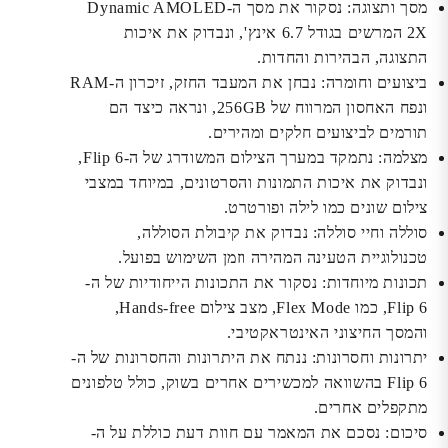
מסך ותצוגה:
נסקור את מסך ה-Dynamic AMOLED
2X המרשים בגודל 6.7 אינץ', ונבדוק את איכות
התצוגה, הבהירות והחדות.
ביצועים וחומרה:
נבחן את המעבד החזק, זיכרון ה-RAM
ונפח האחסון המרווח של 256GB, ונראה כיצד הם
תורמים לביצועים חלקים ומהירים.
מצלמה:
נתמקד במערך הצילום המשודרג של ה-Flip 6,
ונבדוק את איכות התמונות והסרטונים, במיוחד במצבי
צילום שונים כמו לילה ופורטרט.
סוללה וחיי סוללה:
נבדוק את קיבולת הסוללה,
טכנולוגיית הטעינה המהירה וזמן השימוש בפועל.
תכונות מיוחדות:
נסקור את התכונות הייחודיות של ה-
Flip 6, כמו Flex Mode, מצב צילום Hands-free,
והמסך החיצוני האינטראקטיבי.
יתרונות וחסרונות:
ננתח את היתרונות והחסרונות של ה-
Flip 6 בהשוואה למכשירים אחרים בשוק, כולל טלפונים
מתקפלים אחרים.
סיכום:
נסכם את המאמר עם חוות דעת כוללת על ה-