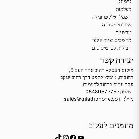
גיימינג
מצלמות
חשמל ואלקטרוניקה
שירותי מעבדה
מבצעים
מחשבים וציוד הקפי
חבילות לכרטיס סים
יצירת קשר
מיקום העסק- רחוב אחד העם 5,
רחובות, מומלץ להגיע דרך רחוב יעקב
עקב עומס ברחוב לפעמים.
טלפון :
0548967775
מייל:
sales@giladiphone.co.il
מוזמנים לעקוב
Instagram
TikTok
Facebook
YouTube