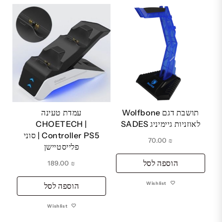
תושבת דגם Wolfbone
עמדת טעינה
לאוזניות גיימיניג SADES
CHOETECH |
Controller PS5 | סוני
70.00
₪
פלייסטיישן
הוספה לסל
189.00
₪
Wishlist
הוספה לסל
Wishlist