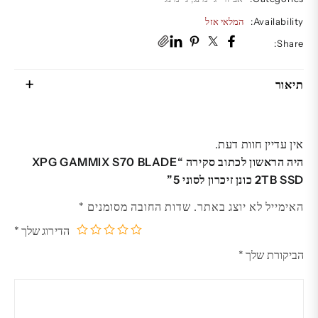
Availability:
המלאי אזל
Share:
תיאור
אין עדיין חוות דעת.
היה הראשון לכתוב סקירה “XPG GAMMIX S70 BLADE
2TB SSD כונן זיכרון לסוני 5”
האימייל לא יוצג באתר.
שדות החובה מסומנים
*
הדירוג שלך
*
5
4
3
2
1
הביקורת שלך
*
מתוך
מתוך
מתוך
מתוך
מתוך
5
5
5
5
5
כוכבים
כוכבים
כוכבים
כוכבים
כוכבים