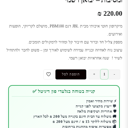
₪
220.00
מיקרופון חוטי איכותי מבית
JBL
דגם PBM100, מושלם לקריוקי, הופעות
ואירועים.
מספק צליל חד וברור עם חיבור קל ומהיר לרמקולים תומכים.
עיצוב נוח לאחיזה ובנייה עמידה לשימוש לאורך זמן – פשוט לחבר ולהתחיל
לשיר ! שנה אחראיות יבואן רשמי.
כמות
+
-
הוספה לסל
של
מיקרופון
קנייה בטוחה בגלעדי פון דיגיטל ✅
חוטי
JBL
⚡ שירות מהיר ואמין
💬 ייעוץ מקצועי לפני קנייה
PBM100
🛡️ אחריות ושקיפות מלאה
לקריוקי
🚚 משלוח עד הבית חינם בקנייה מעל 200 ₪ לכל הארץ
ומסיבות
📦 משלוח ללוקר 15 ₪ / חינם מעל 200 ₪
🏬 אפשרות איסוף מהחנות ברחובות