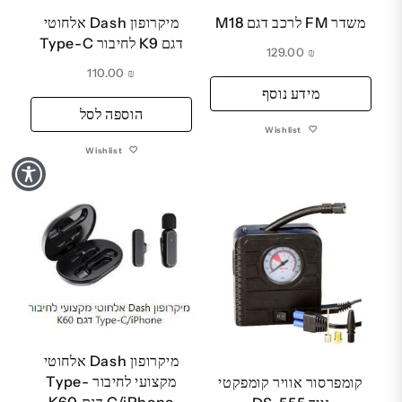
משדר FM לרכב דגם M18
מיקרופון Dash אלחוטי
דגם K9 לחיבור Type-C
129.00
₪
110.00
₪
מידע נוסף
הוספה לסל
Wishlist
Wishlist
מיקרופון Dash אלחוטי
מקצועי לחיבור Type-
קומפרסור אוויר קומפקטי
C/iPhone דגם K60