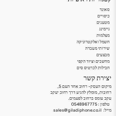
סאונד
כיסויים
מטענים
גיימינג
מצלמות
חשמל ואלקטרוניקה
שירותי מעבדה
מבצעים
מחשבים וציוד הקפי
חבילות לכרטיס סים
יצירת קשר
מיקום העסק- רחוב אחד העם 5,
רחובות, מומלץ להגיע דרך רחוב יעקב
עקב עומס ברחוב לפעמים.
טלפון :
0548967775
מייל:
sales@giladiphone.co.il