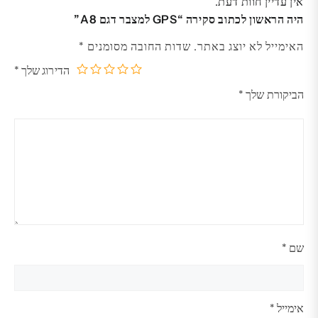
אין עדיין חוות דעת.
היה הראשון לכתוב סקירה “GPS למצבר דגם A8”
האימייל לא יוצג באתר.
שדות החובה מסומנים
*
הדירוג שלך
*
5
4
3
2
1
הביקורת שלך
*
מתוך
מתוך
מתוך
מתוך
מתוך
5
5
5
5
5
כוכבים
כוכבים
כוכבים
כוכבים
כוכבים
שם
*
אימייל
*