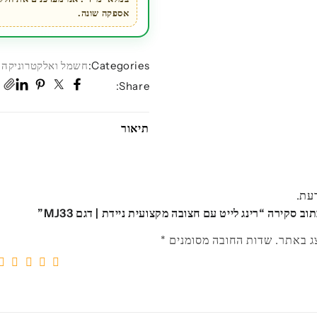
אספקה שונה.
Categories:
חשמל ואלקטרוניקה
,
Share:
תיאור
דעת.
ב סקירה “רינג לייט עם חצובה מקצועית ניידת | דגם MJ33”
ג באתר.
שדות החובה מסומנים
*
5
4
3
2
1
מתוך
מתוך
מתוך
מתוך
מ
5
5
5
5
5