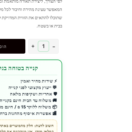
המאפשר טעינה מהירה וחיבור לכל מקור
שתוכלו להתאים את הזווית המדויקת לצי
בבית או בשטח.
כמות
+
-
הוס
של
רינג
לייט
קנייה בטוחה בגלע
עם
חצובה
⚡ שירות מהיר ואמין
💬 ייעוץ מקצועי לפני קנייה
מקצועית
🛡️ אחריות ושקיפות מלאה
ניידת
🚚 משלוח עד הבית חינם בקנייה מעל 200 ₪ לכ
|
📦 משלוח ללוקר 15 ₪ / חינם מעל 200 ₪
דגם
🏬 אפשרות איסוף מהחנות ברחו
MJ33
חשוב לדעת: חלק מהמוצרים באתר ז
במלאי מיידי. אנו מעדכנים את הל