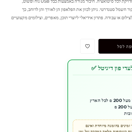
לפי הצורך, ליצירת תאורה מותאמת ומדויקת לכל סיטואציה. חיבור מנורה באמצעות כבל USB נוח ופשוט,
 חשמל סטנדרטי. ניתן לכוון את הפלאפון הן לאורך והן לרוחב, כך
לום או עבודה. פתרון אידיאלי ליוצרי תוכן, מאפרים, וצילומים מקצועיים
פה לסל
די פון דיגיטל ✅
ל הארץ
בות
מינים בהזמנה מיוחדת ואינם
קוח בשקיפות מלאה במקרה של זמן