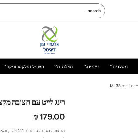
מטענים
גיימינג
מצלמות
חשמל ואלקטרוניקה
החלפת מסך LCD+מגע מקוריים Xiaomi Mi
| דגם MJ33
ל iPhone SE מתאי
5S Plus שיאומי
רינג לייט עם חצובה מקצועית
₪
179.00
החצובה מגיעה 