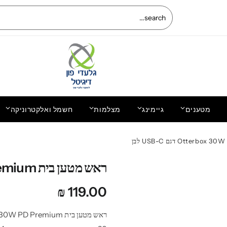
מטענים
גיימינג
מצלמות
חשמל ואלקטרוניקה
החלפת מסך חלופי LCD+מגע | אייפון 16 פרו
מקס iPhone 16 Pro Max | אפל Apple
ראש מטען בית Otterbox 30W PD Premium דגם USB-C לבן
₪
119.00