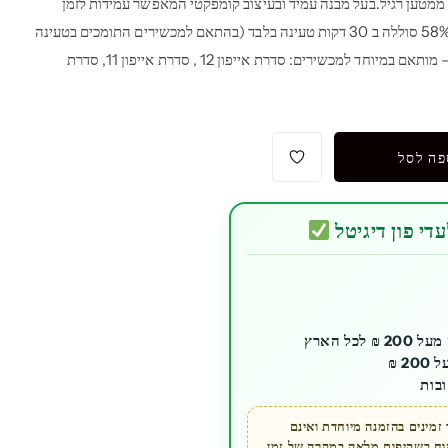
2 וואט המאפשר טעינה מהירה פי 4 ממטען רגיל.בעל מבנה עמיד ובעיצוב קומפקטי המאפשר עמידות לזמן
ארוך יותר.- מספק טעינה מהירה של 58% סוללה ב 30 דקות טעינה בלבד (בהתאם למכשירים התומכים בטעינה
מהירה).- חיבור מסוג USB Type C – מותאם במיוחד למכשירים: סדרת אייפון 12 , סדרת אייפון 11, סדרת
פה לסל
די פון דיגיטל
כל הארץ
בות
מינים בהזמנה מיוחדת ואינם
קוח בשקיפות מלאה במקרה של זמן