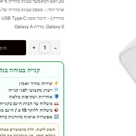
0
Galaxy S, סדרת Galaxy A
כמות
+
-
הוס
של
ראש
מטען
קנייה בטוחה בגלע
בית
Otterbox
שירות מהיר ואמין
ייעוץ מקצועי לפני קנייה
30W
אחריות ושקיפות מלאה
PD
משלוח עד הבית חינם בקנייה מעל 200 ₪ ל
Premium
משלוח ללוקר 15 ₪ / חינם מעל 200 ₪
דגם
אפשרות איסוף מהחנות ברחו
USB-
C
חשוב לדעת: חלק מהמוצרים באתר ז
במלאי מיידי. אנו מעדכנים את הל