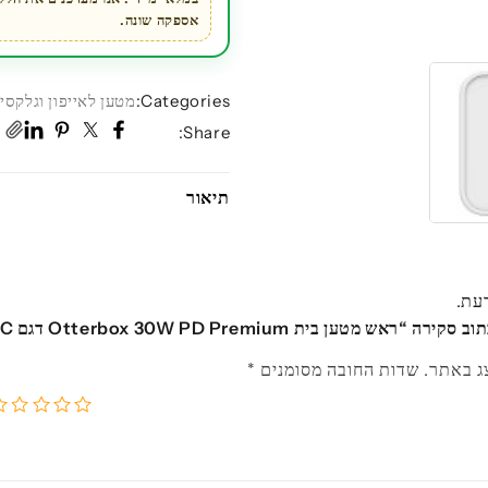
לבן
אספקה שונה.
Categories:
מטען לאייפון וגלקסי
,
Share:
תיאור
דעת.
ש מטען בית Otterbox 30W PD Premium דגם USB-C לבן”
ג באתר.
שדות החובה מסומנים
*
5
4
3
2
1
מתוך
מתוך
מתוך
מתוך
מ
5
5
5
5
5