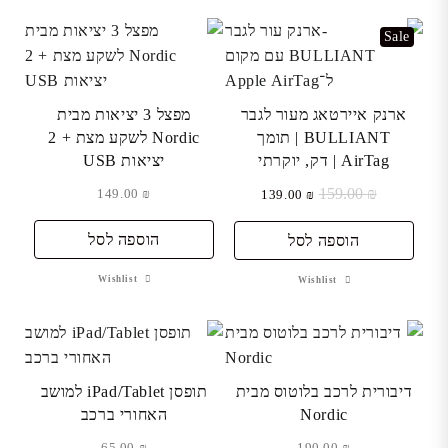
Sale
ארנק איירטאג מעור לגבר
מפצל 3 יציאות מבית
BULLIANT | תומך
Nordic לשקע מצת + 2
AirTag | דק, יוקרתי
יציאות USB
₪
159.00
המחיר
המחיר
149.00
₪
139.00
₪
המקורי
הנוכחי
היה:
הוא:
הוספה לסל
הוספה לסל
₪ 139.00.
₪ 159.00.
Wishlist
Wishlist
דיבורית לרכב בלוטוס מבית
תופסן iPad/Tablet למושב
Nordic
האחורי ברכב
65.00
₪
190.00
₪