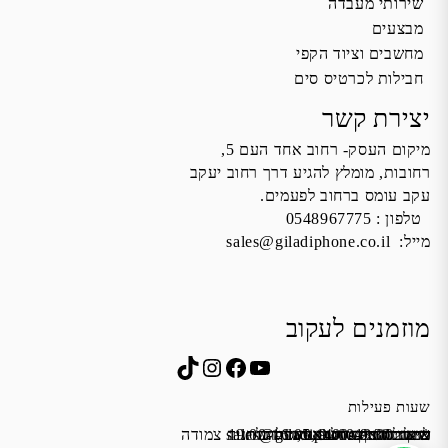
שירותי מעבדה
מבצעים
מחשבים וציוד הקפי
חבילות לכרטיס סים
יצירת קשר
מיקום העסק- רחוב אחד העם 5,
רחובות, מומלץ להגיע דרך רחוב יעקב
עקב עומס ברחוב לפעמים.
טלפון :
0548967775
מייל:
sales@giladiphone.co.il
מוזמנים לעקוב
Instagram
TikTok
Facebook
YouTube
שעות פעילות
שישי 9:00-13:00
א׳-ה׳ 19:00-16:00,14:00-9:30
מייל:
שבת סגור
כתובת: אחד העם 5, רחובות
*נא להתקשר לפני הגעה
לחנות התקשרו ואדאג לזה.
sales@giladiphone.co.il
מיקום חנייה: יש אפשרות לחניה צמודה