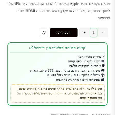
מתאם מקורי זה מבית Apple מאפשר לך לחבר את מכשיר ה-iPhone שלך
למסך חיצוני, כגון טלוויזיה או מקרן, באמצעות כניסת HDMI. שנה
אחראיות.
כמות
+
-
הוספה לסל
של
מתאם
קנייה בטוחה בגלעדי פון דיגיטל ✅
Apple
מקורי
⚡ שירות מהיר ואמין
💬 ייעוץ מקצועי לפני קנייה
|
🛡️ אחריות ושקיפות מלאה
iPhone
🚚 משלוח עד הבית חינם בקנייה מעל 200 ₪ לכל הארץ
ל-
📦 משלוח ללוקר 15 ₪ / חינם מעל 200 ₪
🏬 אפשרות איסוף מהחנות ברחובות
HDMI
+
חשוב לדעת: חלק מהמוצרים באתר זמינים בהזמנה מיוחדת ואינם
במלאי מיידי. אנו מעדכנים את הלקוח בשקיפות מלאה במקרה של
טעינה
זמן אספקה שונה.
|
יבואן
רשמי
Categories:
אביזרי אפל
,
טלפונים ניידים