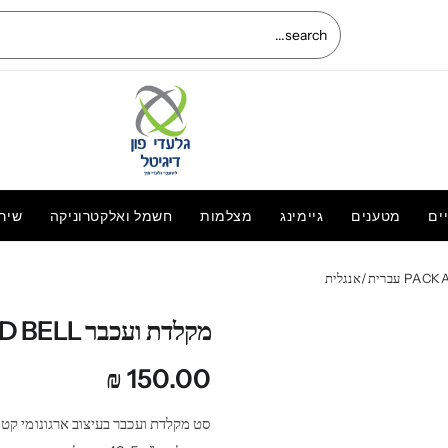
ים
מטענים
גיימינג
מצלמות
חשמל ואלקטרוניקה
שיר
החלפת מסך LCD+מגע מקוריים Xiaomi Mi
Note 3 שיאומי נוט 3
מקלדת ועכבר PACKARD BELL עברית/אנגלית
₪
150.00
סט מקלדת ועכבר בעיצוב ארגונומי קטן