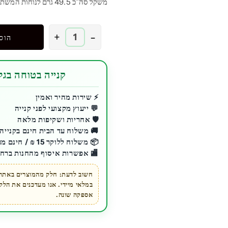
משקל סה”כ 49.5 גרם לנוחות המשתמש.
כמות
+
-
הוס
של
מקלדת
ועכבר
קנייה בטוחה בגלע
PACKARD
BELL
⚡ שירות מהיר ואמין
💬 ייעוץ מקצועי לפני קנייה
עברית/אנגלית
🛡️ אחריות ושקיפות מלאה
🚚 משלוח עד הבית חינם בקנייה מעל 200 ₪ לכ
📦 משלוח ללוקר 15 ₪ / חינם מעל 200 ₪
🏬 אפשרות איסוף מהחנות ברחו
חשוב לדעת: חלק מהמוצרים באתר ז
במלאי מיידי. אנו מעדכנים את הל
אספקה שונה.