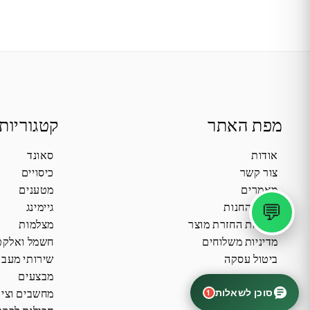
מפת האתר
קטגוריות
אודות
סאונד
צור קשר
כיסויים
מאמרים
מטענים
💬
תקנון החנות
גיימינג
מדיניות החזרת מוצר
מצלמות
מדיניות משלוחים
חשמל ואלקט
ביטול עסקה
שירותי מעב
מבצעים
סוכן לשאלות
מחשבים וציו
1