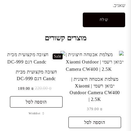
שאגיב.
מוצרים קשורים
Sale
חצובה מקצועית מבית
Candc דגם DC-999
מצלמת אבטחה חיצונית |
יבואן רשמי | Xiaomi
₪
220.00
המחיר
המחיר
189.00
₪
Outdoor Camera CW400
המקורי
הנוכחי
| 2.5K
היה:
הוא:
הוספה לסל
₪ 189.00.
₪ 220.00.
379.00
₪
Wishlist
הוספה לסל