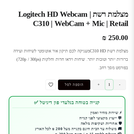
מצלמת רשת | Logitech HD Webcam
C310 | WebCam + Mic | Retail
₪
250.00
מצלמת רשת C310 HDמעניקה לכם תיקון אור אוטומטי לשיחות ועידה
ברורות יותר וטובות יותר. שיחות וידאו חדות וחלקות (720p / 30fps)
בפורמט מסך רחב.
כמות
+
-
הוספה לסל
של
מצלמת
קנייה בטוחה בגלעדי פון דיגיטל ✅
רשת
|
⚡ שירות מהיר ואמין
💬 ייעוץ מקצועי לפני קנייה
Logitech
🛡️ אחריות ושקיפות מלאה
HD
🚚 משלוח עד הבית חינם בקנייה מעל 200 ₪ לכל הארץ