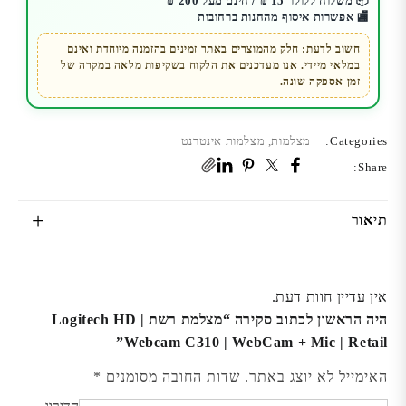
Webcam
📦 משלוח ללוקר 15 ₪ / חינם מעל 200 ₪
🏬 אפשרות איסוף מהחנות ברחובות
C310
|
חשוב לדעת: חלק מהמוצרים באתר זמינים בהזמנה מיוחדת ואינם
במלאי מיידי. אנו מעדכנים את הלקוח בשקיפות מלאה במקרה של
WebCam
זמן אספקה שונה.
+
Mic
|
Categories:
מצלמות
,
מצלמות אינטרנט
Retail
Share:
תיאור
אין עדיין חוות דעת.
היה הראשון לכתוב סקירה “מצלמת רשת | Logitech HD
Webcam C310 | WebCam + Mic | Retail”
האימייל לא יוצג באתר.
שדות החובה מסומנים
*