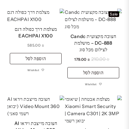
Sale
מצלמת דרך כפולה דגם
EACHPAI X100
חצובה מקצועית Candc
DC-888 – מושלמת
585.00
₪
לצילום מכל סוג
הוספה לסל
210.00
₪
המחיר
המחיר
179.00
₪
המקורי
הנוכחי
Wishlist
היה:
הוספה לסל
הוא:
₪ 179.00.
₪ 210.00.
Wishlist
חצובה מייצבת וידאו AI