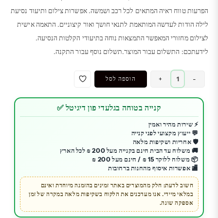
הפרעות טווח ראיה המתאים לכל רכב ושמשה. אפשרות צילום ותיעוד נסיעת
לילה הודות לעדשה המותאמת לתנאי חושך ואור קיצוניים. התאמה אישית
לצילום מחזורי המאפשר התמצאות נוחה בתיעודי הקלטות הנסיעה.
לידעתכם: התשלום עבור המוצר.תשלום נוסף עבור התקנה.
כמות
-
+
הוספה לסל
של
מצלמת
קנייה בטוחה בגלעדי פון דיגיטל ✅
דרך
חכמה
⚡ שירות מהיר ואמין
💬 ייעוץ מקצועי לפני קנייה
מדגם
🛡️ אחריות ושקיפות מלאה
Dabor
🚚 משלוח עד הבית חינם בקנייה מעל 200 ₪ לכל הארץ
📦 משלוח ללוקר 15 ₪ / חינם מעל 200 ₪
🏬 אפשרות איסוף מהחנות ברחובות
חשוב לדעת: חלק מהמוצרים באתר זמינים בהזמנה מיוחדת ואינם
במלאי מיידי. אנו מעדכנים את הלקוח בשקיפות מלאה במקרה של זמן
אספקה שונה.