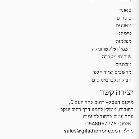
סאונד
כיסויים
מטענים
גיימינג
מצלמות
חשמל ואלקטרוניקה
שירותי מעבדה
מבצעים
מחשבים וציוד הקפי
חבילות לכרטיס סים
יצירת קשר
מיקום העסק- רחוב אחד העם 5,
רחובות, מומלץ להגיע דרך רחוב יעקב
עקב עומס ברחוב לפעמים.
טלפון :
0548967775
מייל:
sales@giladiphone.co.il