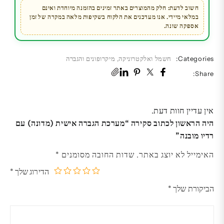
חשוב לדעת: חלק מהמוצרים באתר זמינים בהזמנה מיוחדת ואינם
במלאי מיידי. אנו מעדכנים את הלקוח בשקיפות מלאה במקרה של זמן
אספקה שונה.
Categories:
חשמל ואלקטרוניקה
,
מיקרופונים והגברה
Share:
אין עדיין חוות דעת.
היה הראשון לכתוב סקירה “מערכת הגברה אישית (מדונה) עם
רדיו מובנה”
האימייל לא יוצג באתר.
שדות החובה מסומנים
*
הדירוג שלך
*
5
4
3
2
1
הביקורת שלך
*
מתוך
מתוך
מתוך
מתוך
מתוך
5
5
5
5
5
כוכבים
כוכבים
כוכבים
כוכבים
כוכבים