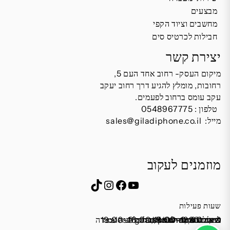
מבצעים
מחשבים וציוד הקפי
חבילות לכרטיס סים
יצירת קשר
מיקום העסק- רחוב אחד העם 5,
רחובות, מומלץ להגיע דרך רחוב יעקב
עקב עומס ברחוב לפעמים.
טלפון :
0548967775
מייל:
sales@giladiphone.co.il
מוזמנים לעקוב
Instagram
TikTok
Facebook
YouTube
שעות פעילות
שישי 9:00-13:00
מייל:
א׳-ה׳ 19:00-16:00,14:00-9:30
שבת סגור
כתובת: אחד העם 5, רחובות
*נא להתקשר לפני הגעה
לחנות התקשרו ואדאג לזה.
sales@giladiphone.co.il
מיקום חנייה: יש אפשרות לחניה צמודה