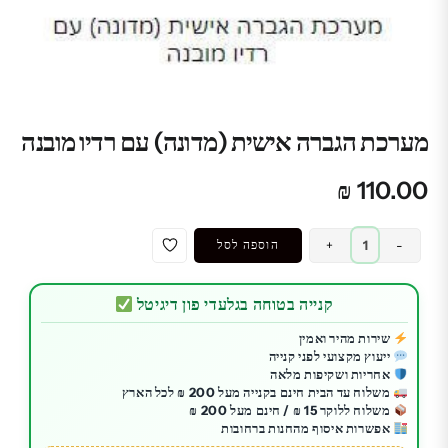
מערכת הגברה אישית (מדונה) עם רדיו מובנה
₪
110.00
כמות
-
+
הוספה לסל
של
מערכת
קנייה בטוחה בגלעדי פון דיגיטל
הגברה
אישית
שירות מהיר ואמין
ייעוץ מקצועי לפני קנייה
(מדונה)
אחריות ושקיפות מלאה
עם
משלוח עד הבית חינם בקנייה מעל 200 ₪ לכל הארץ
רדיו
משלוח ללוקר 15 ₪ / חינם מעל 200 ₪
אפשרות איסוף מהחנות ברחובות
מובנה