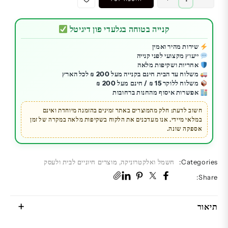
של
מכונת
קנייה בטוחה בגלעדי פון דיגיטל
תספורת
מקצועית
שירות מהיר ואמין
ייעוץ מקצועי לפני קנייה
Barber
אחריות ושקיפות מלאה
Pro
משלוח עד הבית חינם בקנייה מעל 200 ₪ לכל הארץ
Z300
משלוח ללוקר 15 ₪ / חינם מעל 200 ₪
אפשרות איסוף מהחנות ברחובות
|
ביצועים
חשוב לדעת: חלק מהמוצרים באתר זמינים בהזמנה מיוחדת ואינם
במלאי מיידי. אנו מעדכנים את הלקוח בשקיפות מלאה במקרה של זמן
מדויקים
אספקה שונה.
ועוצמה
Categories:
חשמל ואלקטרוניקה
,
מוצרים חיוניים לבית ולעסק
Share:
תיאור