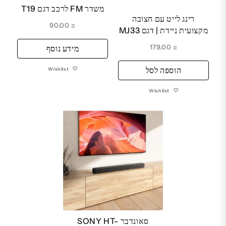
משדר FM לרכב דגם T19
רינג לייט עם חצובה
90.00
₪
מקצועית ניידת | דגם MJ33
179.00
₪
מידע נוסף
הוספה לסל
Wishlist
Wishlist
סאונדבר SONY HT-