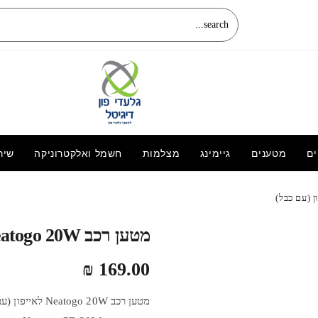
ים
מטענים
גיימינג
מצלמות
חשמל ואלקטרוניקה
שיר
כיסוי מגן מסך זכוכית לשעון אפל Ninthpro
אקרילית Apple Watch מידה 40 ממ
35.00
₪
מטען רכב Neatogo 20W לאייפון (עם כבל)
₪
169.00
מטען רכב  20W