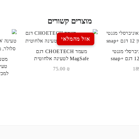
מוצרים קשורים
אזל מהמלאי
ברסלי מגנטי
מעמד CHOETECH דגם
MagSafe לטעינה אלחוטית
75.00
₪
למכש