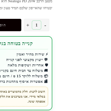
מטען הר
יבטיחו שהאייפון שלכם תמיד טעון ומו
כמות
+
-
הוס
של
מטען
רכב
קנייה בטוחה בגלע
Neatogo
20W
⚡ שירות מהיר ואמין
💬 ייעוץ מקצועי לפני קנייה
לאייפון
🛡️ אחריות ושקיפות מלאה
(עם
🚚 משלוח עד הבית חינם בקנייה מעל 200 ₪ 
כבל)
📦 משלוח ללוקר 15 ₪ / חינם מעל 200 ₪
🏬 אפשרות איסוף מהחנות ברח
חשוב לדעת: חלק מהמוצרים באתר ז
במלאי מיידי. אנו מעדכנים את הל
אספקה שונה.