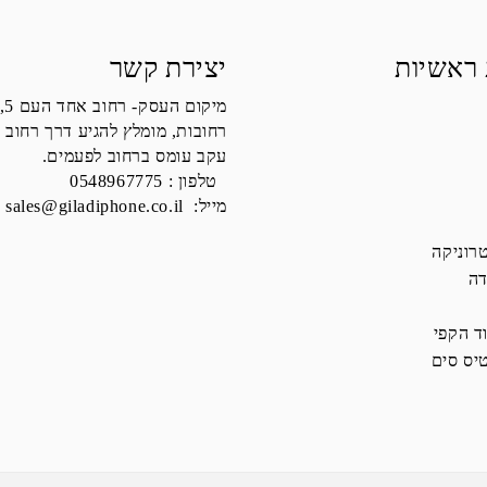
 ראשיות
יצירת קשר
מיקום העסק- רחוב אחד העם 5,
רחובות, מומלץ להגיע דרך רחוב 
עקב עומס ברחוב לפעמים.
טלפון :
0548967775
מייל:
sales@giladiphone.co.il
רוניקה
דה
ד הקפי
יס סים