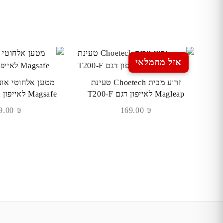
אזל מהמלאי
זרוע מבית Choetech טעינת
מטען אלחוטי אוני
Magleap לאייפון דגם T200-F
Magsafe לאייפון 12 דגם +snap
189.00
₪
169.00
₪