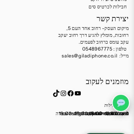
חבילות לכרטיס סים
יצירת קשר
מיקום העסק- רחוב אחד העם 5,
רחובות, מומלץ להגיע דרך רחוב יעקב
עקב עומס ברחוב לפעמים.
טלפון :
0548967775
מייל:
sales@giladiphone.co.il
מוזמנים לעקוב
Instagram
TikTok
Facebook
YouTube
שעות פעילות
שישי 9:00-13:00
מייל:
א׳-ה׳ 19:00-16:00,14:00-9:30
שבת סגור
כתובת: אחד העם 5, רחובות
*נא להתקשר לפני הגעה
לחנות התקשרו ואדאג לזה.
sales@giladiphone.co.il
מיקום חנייה: יש אפשרות לחניה צמודה