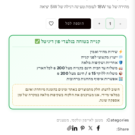
מהירה של עד 18W לעומת טעינה רגילה של 5W יציאה
כמות
-
+
הוספה לסל
של
מטען
קנייה בטוחה בגלעדי פון דיגיטל
בית
OTTERBOX
שירות מהיר ואמין
ייעוץ מקצועי לפני קנייה
18W-
אחריות ושקיפות מלאה
PD
משלוח עד הבית חינם בקנייה מעל 200 ₪ לכל הארץ
לבן
משלוח ללוקר 15 ₪ / חינם מעל 200 ₪
אפשרות איסוף מהחנות ברחובות
חשוב לדעת: חלק מהמוצרים באתר זמינים בהזמנה מיוחדת ואינם
במלאי מיידי. אנו מעדכנים את הלקוח בשקיפות מלאה במקרה של זמן
אספקה שונה.
Categories:
מטען לאייפון וגלקסי
,
מטענים
Share: