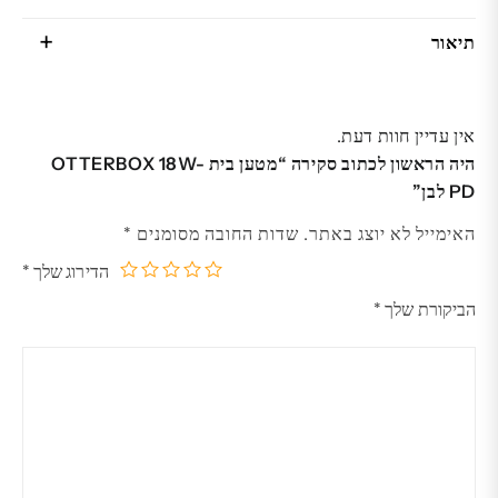
תיאור
אין עדיין חוות דעת.
היה הראשון לכתוב סקירה “מטען בית OTTERBOX 18W-
PD לבן”
האימייל לא יוצג באתר.
שדות החובה מסומנים
*
הדירוג שלך
*
5
4
3
2
1
הביקורת שלך
*
מתוך
מתוך
מתוך
מתוך
מתוך
5
5
5
5
5
כוכבים
כוכבים
כוכבים
כוכבים
כוכבים