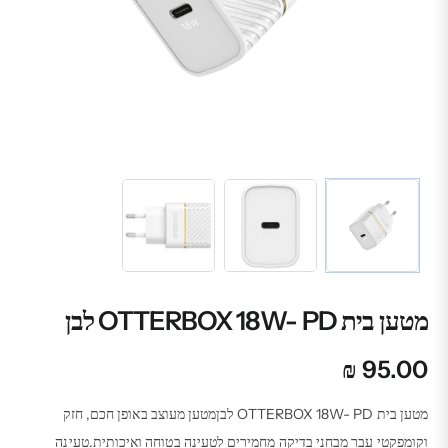
מטען בית OTTERBOX 18W- PD לבן
₪
95.00
מטען בית OTTERBOX 18W- PD לבןמטען מעוצב באופן חכם, חזק
וקומפקטי עבר מבחני בדיקה מחמירים לטעינה בטוחה ואיכותית.טעינה