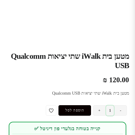
מטען בית iWalk שתי יציאות Qualcomm
USB
₪
120.00
מטען בית iWalk שתי יציאות Qualcomm USB
כמות
+
-
הוספה לסל
של
מטען
קנייה בטוחה בגלעדי פון דיגיטל ✅
בית