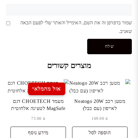
שמור בדפדפן זה את השם, האימייל והאתר שלי לפעם הבאה
שאגיב.
מוצרים קשורים
אזל מהמלאי
מטען רכב Neatogo 20W
מעמד CHOETECH דגם
לאייפון (עם כבל)
MagSafe לטעינה אלחוטית
75.00
₪
169.00
₪
הוספה לסל
מידע נוסף