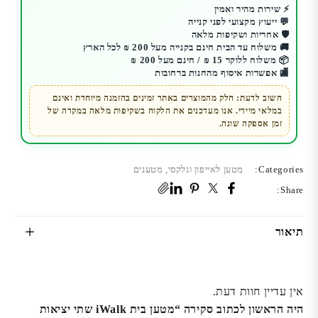
iWalk
⚡ שירות מהיר ואמין
💬 ייעוץ מקצועי לפני קנייה
שתי
🛡️ אחריות ושקיפות מלאה
יציאות
🚚 משלוח עד הבית חינם בקנייה מעל 200 ₪ לכל הארץ
📦 משלוח ללוקר 15 ₪ / חינם מעל 200 ₪
Qualcomm
🏬 אפשרות איסוף מהחנות ברחובות
USB
חשוב לדעת: חלק מהמוצרים באתר זמינים בהזמנה מיוחדת ואינם
במלאי מיידי. אנו מעדכנים את הלקוח בשקיפות מלאה במקרה של
זמן אספקה שונה.
Categories:
מטען לאייפון וגלקסי
,
מטענים
Share:
תיאור
אין עדיין חוות דעת.
היה הראשון לכתוב סקירה “מטען בית iWalk שתי יציאות