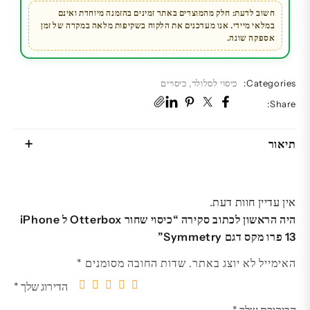
מקס
חשוב לדעת: חלק מהמוצרים באתר זמינים בהזמנה מיוחדת ואינם
במלאי מיידי. אנו מעדכנים את הלקוח בשקיפות מלאה במקרה של זמן
דגם
אספקה שונה.
Symmetry
Categories:
כיסוי לסלולר
,
כיסויים
Share:
תיאור
אין עדיין חוות דעת.
היה הראשון לכתוב סקירה “כיסוי שחור Otterbox ל iPhone
13 פרו מקס דגם Symmetry”
האימייל לא יוצג באתר.
שדות החובה מסומנים
*
הדירוג שלך
*
5
4
3
2
1
הביקורת שלך
*