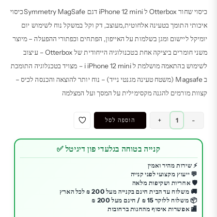
כיסוי שחור Otterbox ל iPhone 12 mini דגם Symmetry MagSafeכיסוי
איכותי התומך בטעינה אלחוטית,מעוצב, דק וקל במשקל נוח לשימוש יום
יומיקל ליישום ומגן בשלמות על האייפון, הפתחים וכפתורי ההפעלה – מיוצר
משני חומרים ביציקה אחת בטכנולוגיה הייחודית של Otterbox – עיצוב
לשימוש בהתאמה מושלמת ל i iPhone 12 mini – מצויד בטכנלוגיה התומכת
ב Magsafe (משטח טעינה מגנטי נייד) – נוח יותר להוצאה והכנסה לכיס –
קצוות מורמים להגנה מקסימילית על המסך ועל המצלמה
כמות
-
+
הוספה לסל
של
כיסוי
קנייה בטוחה בגלעדי פון דיגיטל ✅
שחור
Otterbox
⚡ שירות מהיר ואמין
💬 ייעוץ מקצועי לפני קנייה
ל
🛡️ אחריות ושקיפות מלאה
iPhone
🚚 משלוח עד הבית חינם בקנייה מעל 200 ₪ לכל הארץ
13
📦 משלוח ללוקר 15 ₪ / חינם מעל 200 ₪
🏬 אפשרות איסוף מהחנות ברחובות
פרו