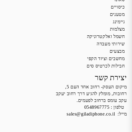
כיסויים
מטענים
גיימינג
מצלמות
חשמל ואלקטרוניקה
שירותי מעבדה
מבצעים
מחשבים וציוד הקפי
חבילות לכרטיס סים
יצירת קשר
מיקום העסק- רחוב אחד העם 5,
רחובות, מומלץ להגיע דרך רחוב יעקב
עקב עומס ברחוב לפעמים.
טלפון :
0548967775
מייל:
sales@giladiphone.co.il