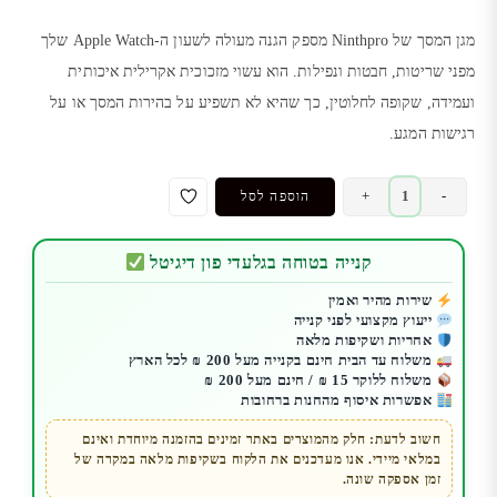
מגן המסך של Ninthpro מספק הגנה מעולה לשעון ה-Apple Watch שלך
מפני שריטות, חבטות ונפילות. הוא עשוי מזכוכית אקרילית איכותית
ועמידה, שקופה לחלוטין, כך שהיא לא תשפיע על בהירות המסך או על
רגישות המגע.
כמות
+
-
הוספה לסל
של
כיסוי
קנייה בטוחה בגלעדי פון דיגיטל
מגן
מסך
שירות מהיר ואמין
ייעוץ מקצועי לפני קנייה
זכוכית
אחריות ושקיפות מלאה
לשעון
משלוח עד הבית חינם בקנייה מעל 200 ₪ לכל הארץ
אפל
משלוח ללוקר 15 ₪ / חינם מעל 200 ₪
אפשרות איסוף מהחנות ברחובות
Ninthpro
אקרילית
חשוב לדעת: חלק מהמוצרים באתר זמינים בהזמנה מיוחדת ואינם
במלאי מיידי. אנו מעדכנים את הלקוח בשקיפות מלאה במקרה של
Apple
זמן אספקה שונה.
Watch