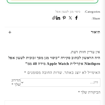
מידה
40
Categories:
כיסוי מגן לשעון אפל
ממ
Share:
תיאור
אין עדיין חוות דעת.
היה הראשון לכתוב סקירה “כיסוי מגן מסך זכוכית לשעון אפל
Ninthpro אקרילית Apple Watch מידה 40 ממ”
האימייל לא יוצג באתר.
שדות החובה מסומנים
*
הדירוג
שלך
*
הביקורת שלך
*