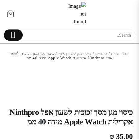
Ski
לתוכן
t
conten
עמוד הבית
/
כיסויים
/
כיסוי מגן לשעון אפל
/ כיסוי מגן מסך זכוכית לשעון
אפל Ninthpro אקרילית Apple Watch מידה 40 ממ
ספק כוח אוניברסלי לניידים |
EZCOOL | 100W | USB-C יצרן
Galaxy (2018) A8
Plus פלוס מקורי
215.00
₪
כיסוי מגן מסך זכוכית לשעון אפל Ninthpro
אקרילית Apple Watch מידה 40 ממ
₪
35.00