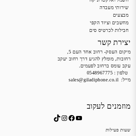
שירותי מעבדה
מבצעים
מחשבים וציוד הקפי
חבילות לכרטיס סים
יצירת קשר
מיקום העסק- רחוב אחד העם 5,
רחובות, מומלץ להגיע דרך רחוב יעקב
עקב עומס ברחוב לפעמים.
טלפון :
0548967775
מייל:
sales@giladiphone.co.il
מוזמנים לעקוב
Instagram
TikTok
Facebook
YouTube
שעות פעילות