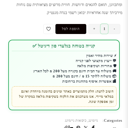
₪ 1,790.00.
₪ 1,890.00.
ומתכוונן, תואם להגאים ודוושות. חווית מרוצים מציאותית עם נוחות
מירבית! שנה אחראיות יבואן רשמי בנדה מגנטיק.
כמות
+
-
הוספה לסל
של
כיסא
קנייה בטוחה בגלעדי פון דיגיטל ✅
סימולטור
מירוצים
⚡ שירות מהיר ואמין
💬 ייעוץ מקצועי לפני קנייה
|
🛡️ אחריות ושקיפות מלאה
Simulator
🚚 משלוח עד הבית חינם בקנייה מעל 200 ₪ לכל הארץ
Cockpit
📦 משלוח ללוקר 15 ₪ / חינם מעל 200 ₪
🏬 אפשרות איסוף מהחנות ברחובות
|
מושב
חשוב לדעת: חלק מהמוצרים באתר זמינים בהזמנה מיוחדת ואינם
במלאי מיידי. אנו מעדכנים את הלקוח בשקיפות מלאה במקרה של
גיימינג
זמן אספקה שונה.
מקצועי
Categories:
גיימינג
,
כיסאות גיימינג