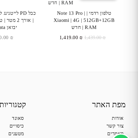
טלפון רדמי | Note 13 Pro |
Xiaomi | 4G | 512GB+12GB
| אורך 2 מט
RAM | חדש
יבואן C-Data
המחיר
המחיר
140.00
₪
1,419.00
₪
1,439.00
₪
המקורי
הנוכחי
היה:
הוא:
₪ 1,419.00.
₪ 1,439.00.
מפת האתר
קטגוריות
אודות
סאונד
צור קשר
כיסויים
מאמרים
מטענים