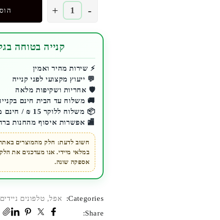
כמות
+
-
הוס
של
טלפון
סלולרי
קנייה בטוחה בגלע
Apple
iPhone
⚡ שירות מהיר ואמין
💬 ייעוץ מקצועי לפני קנייה
15
🛡️ אחריות ושקיפות מלאה
128GB
🚚 משלוח עד הבית חינם בקנייה מעל 200 ₪ 
אפל
📦 משלוח ללוקר 15 ₪ / חינם מעל 200 ₪
🏬 אפשרות איסוף מהחנות ברח
חשוב לדעת: חלק מהמוצרים באתר ז
במלאי מיידי. אנו מעדכנים את הל
אספקה שונה.
Categories:
אפל
,
טלפונים ניידים
Share: