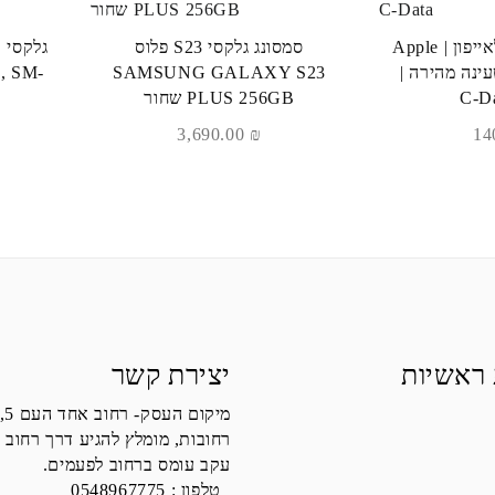
כבל PD לייטנינג לאייפון | Apple
סמסונג גלקסי S23 פלוס
ר | טעינה מהירה |
SAMSUNG GALAXY S23
, SM-
PLUS 256GB שחור
3,690.00
₪
 ראשיות
יצירת קשר
מיקום העסק- רחוב אחד העם 5,
רחובות, מומלץ להגיע דרך רחוב 
עקב עומס ברחוב לפעמים.
טלפון :
0548967775