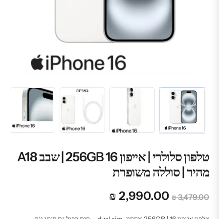
טלפון סלולרי | אייפון 16 256GB | שבב A18
מהיר | סוללה משופרת
המחיר
המחיר
₪
2,990.00
₪
3,479.00
המקורי
הנוכחי
טלפון אייפון 16 | 256GB אחסון, dual sim – סים כפול גם פיסי וגם