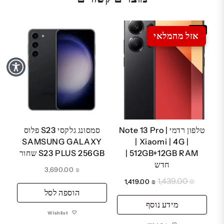
Sale
אזל מהמלאי
טלפון רדמי | Note 13 Pro
סמסונג גלקסי S23 פלוס
SAMSUNG GALAXY
| Xiaomi | 4G |
512GB+12GB RAM |
S23 PLUS 256GB שחור
חדש
3,690.00
₪
1,439.00
₪
המחיר
המחיר
1,419.00
₪
הוספה לסל
המקורי
הנוכחי
מידע נוסף
היה:
הוא:
Wishlist
₪ 1,419.00.
₪ 1,439.00.