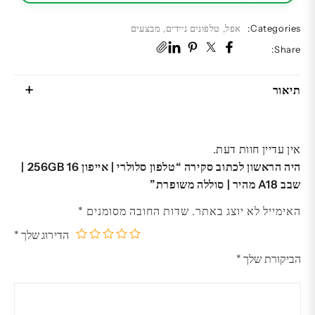
|
סוללה
Categories:
אפל
,
טלפונים ניידים
,
מבצעים
משופרת
Share:
תיאור
אין עדיין חוות דעת.
היה הראשון לכתוב סקירה “טלפון סלולרי | אייפון 16 256GB |
שבב A18 מהיר | סוללה משופרת”
האימייל לא יוצג באתר.
שדות החובה מסומנים
*
הדירוג שלך
*
5
4
3
2
1
הביקורת שלך
*
מתוך
מתוך
מתוך
מתוך
מתוך
5
5
5
5
5
כוכבים
כוכבים
כוכבים
כוכבים
כוכבים