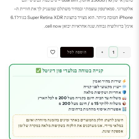
היה:
הוא:
₪ 2,990.00.
₪ 3,479.00.
אלקטרוני. סמארטפון עוצמתי ובמחיר משתלם שמעניק לך את חוויית ה-
iPhone הטובה ביותר. הוא מצויד בתצוגת Super Retina XDR בגודל 6.1
אינץ' ברזולוציה גבוהה.שנה אחראיות יבואן cell now.
כמות
-
+
הוספה לסל
של
טלפון
קנייה בטוחה בגלעדי פון דיגיטל
סלולרי
|
שירות מהיר ואמין
ייעוץ מקצועי לפני קנייה
אייפון
אחריות ושקיפות מלאה
16
משלוח עד הבית חינם בקנייה מעל 200 ₪ לכל הארץ
256GB
משלוח ללוקר 15 ₪ / חינם מעל 200 ₪
אפשרות איסוף מהחנות ברחובות
|
שבב
חשוב לדעת: חלק מהמוצרים באתר זמינים בהזמנה מיוחדת ואינם
במלאי מיידי. אנו מעדכנים את הלקוח בשקיפות מלאה במקרה של זמן
A18
אספקה שונה.
מהיר