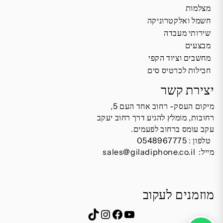
מצלמות
חשמל ואלקטרוניקה
שירותי מעבדה
מבצעים
מחשבים וציוד הקפי
חבילות לכרטיס סים
יצירת קשר
מיקום העסק- רחוב אחד העם 5,
רחובות, מומלץ להגיע דרך רחוב יעקב
עקב עומס ברחוב לפעמים.
טלפון :
0548967775
מייל:
sales@giladiphone.co.il
מוזמנים לעקוב
Instagram
TikTok
Facebook
YouTube