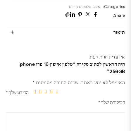
Categories:
אפל
,
טלפונים ניידים
Share:
תיאור
אין עדיין חוות דעת.
היה הראשון לכתוב סקירה “טלפון אייפון 16 פרו iphone
256GB”
האימייל לא יוצג באתר.
שדות החובה מסומנים
*
הדירוג שלך
*
5
4
3
2
1
הביקורת שלך
*
מתוך
מתוך
מתוך
מתוך
מתוך
5
5
5
5
5
כוכבים
כוכבים
כוכבים
כוכבים
כוכבים