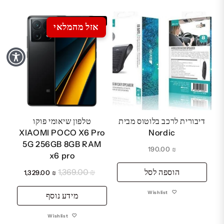
Sale
אזל מהמלאי
דיבורית לרכב בלוטוס מבית
טלפון שיאומי פוקו
XIAOMI POCO X6 Pro
Nordic
5G 256GB 8GB RAM
190.00
₪
x6 pro
הוספה לסל
₪
1,369.00
המחיר
המחיר
1,329.00
₪
המקורי
הנוכחי
Wishlist
מידע נוסף
היה:
הוא:
₪ 1,329.00.
₪ 1,369.00.
Wishlist