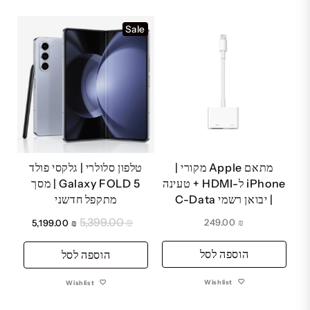
Sale
מתאם Apple מקורי |
טלפון סלולרי | גלקסי פולד
iPhone ל-HDMI + טעינה
Galaxy FOLD 5 | מסך
| יבואן רשמי C-Data
מתקפל חדשני
5,399.00
₪
המחיר
המחיר
249.00
₪
5,199.00
₪
המקורי
הנוכחי
הוספה לסל
היה:
הוספה לסל
הוא:
₪ 5,199.00.
₪ 5,399.00.
Wishlist
Wishlist