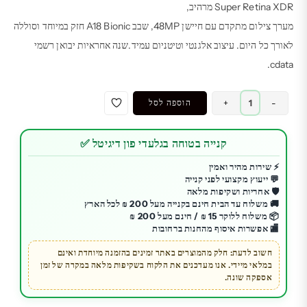
₪ 4,750.00.
₪ 5,200.00.
Super Retina XDR מרהיב,
מערך צילום מתקדם עם חיישן 48MP, שבב A18 Bionic חזק במיוחד וסוללה
לאורך כל היום. עיצוב אלגנטי וטיטניום עמיד.שנה אחראיות יבואן רשמי
cdata.
כמות
-
+
הוספה לסל
של
טלפון
קנייה בטוחה בגלעדי פון דיגיטל ✅
אייפון
16
⚡ שירות מהיר ואמין
💬 ייעוץ מקצועי לפני קנייה
פרו
🛡️ אחריות ושקיפות מלאה
iphone
🚚 משלוח עד הבית חינם בקנייה מעל 200 ₪ לכל הארץ
256GB
📦 משלוח ללוקר 15 ₪ / חינם מעל 200 ₪
🏬 אפשרות איסוף מהחנות ברחובות
חשוב לדעת: חלק מהמוצרים באתר זמינים בהזמנה מיוחדת ואינם
במלאי מיידי. אנו מעדכנים את הלקוח בשקיפות מלאה במקרה של זמן
אספקה שונה.