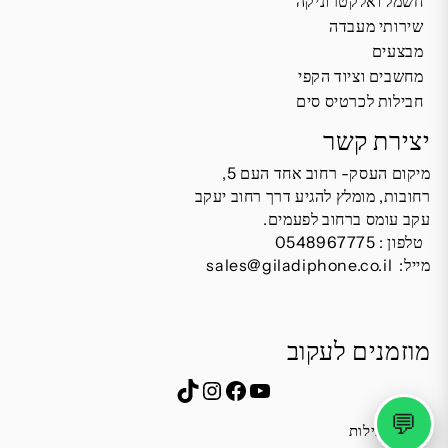
חשמל ואלקטרוניקה
שירותי מעבדה
מבצעים
מחשבים וציוד הקפי
חבילות לכרטיס סים
יצירת קשר
מיקום העסק- רחוב אחד העם 5,
רחובות, מומלץ להגיע דרך רחוב יעקב
עקב עומס ברחוב לפעמים.
טלפון :
0548967775
מייל:
sales@giladiphone.co.il
מוזמנים לעקוב
Instagram
TikTok
Facebook
YouTube
💬
שעות פעילות