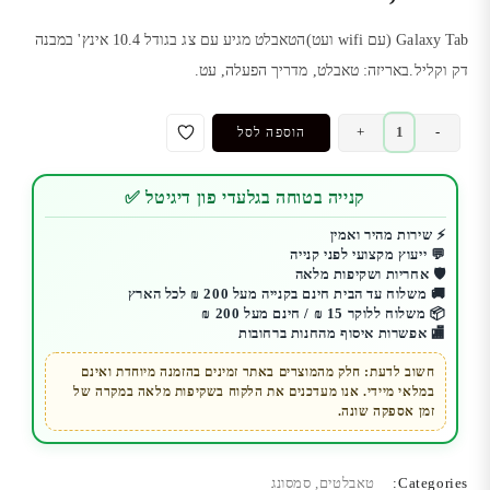
Galaxy Tab (עם wifi ועט)הטאבלט מגיע עם צג בגודל 10.4 אינץ' במבנה
דק וקליל.באריזה: טאבלט, מדריך הפעלה, עט.
כמות
+
-
הוספה לסל
של
טאבלט
קנייה בטוחה בגלעדי פון דיגיטל ✅
גלקסי
S6
⚡ שירות מהיר ואמין
💬 ייעוץ מקצועי לפני קנייה
לייט
🛡️ אחריות ושקיפות מלאה
|
🚚 משלוח עד הבית חינם בקנייה מעל 200 ₪ לכל הארץ
64GB
📦 משלוח ללוקר 15 ₪ / חינם מעל 200 ₪
🏬 אפשרות איסוף מהחנות ברחובות
|
4GB
חשוב לדעת: חלק מהמוצרים באתר זמינים בהזמנה מיוחדת ואינם
במלאי מיידי. אנו מעדכנים את הלקוח בשקיפות מלאה במקרה של
RAM
זמן אספקה שונה.
|
SM-
P613
Categories:
טאבלטים
,
סמסונג