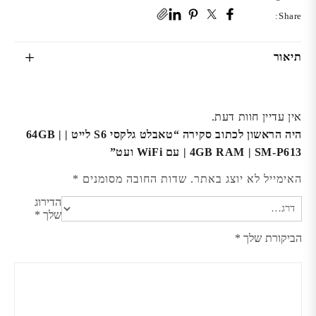
|
Share:
עם
WiFi
תיאור
ועט
אין עדיין חוות דעת.
היה הראשון לכתוב סקירה “טאבלט גלקסי S6 לייט | 64GB |
4GB RAM | SM-P613 | עם WiFi ועט”
האימייל לא יוצג באתר.
שדות החובה מסומנים
*
הדירוג
שלך
*
הביקורת שלך
*