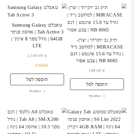
טאבלט Samsung Galaxy
Tab Active 3 | אחסון פנימי
64GB | גודל מסך 8 אינץ' |
תיק גב יוקרתי | יצרן-
LTE
MIRACASE | למחשב נייד
| גודל עד 15.6 אינטש | דגם
2,149.00
₪
NB 8065 | צבע אפור
189.00
₪
דורג
5.00
מתוך 5
הוספה לסל
הוספה לסל
Wishlist
Wishlist