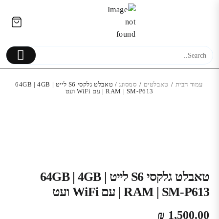
Ski
לתוכן
t
conten
עמוד הבית
/
טאבלטים
/
סמסונג
/ טאבלט גלקסי S6 לייט | 64GB | 4GB
RAM | SM-P613 | עם WiFi ועט
מיקרופון הקלטה מקצועי |
סטרימינג, פודקאסט ומשחקים |
Samsung Galaxy A30s מ
איכות סטודיו
189.00
₪
טאבלט גלקסי S6 לייט | 64GB | 4GB
RAM | SM-P613 | עם WiFi ועט
₪
1,500.00