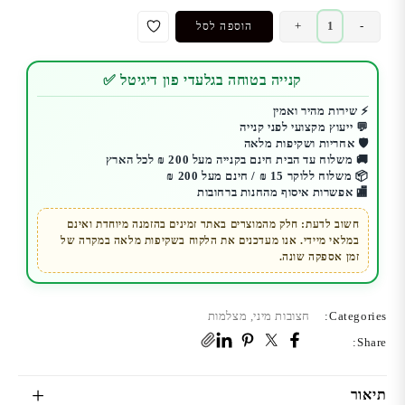
כמות
+
-
הוספה לסל
של
חצובה
קנייה בטוחה בגלעדי פון דיגיטל ✅
מקצועית
דגם
⚡ שירות מהיר ואמין
💬 ייעוץ מקצועי לפני קנייה
9988
🛡️ אחריות ושקיפות מלאה
🚚 משלוח עד הבית חינם בקנייה מעל 200 ₪ לכל הארץ
📦 משלוח ללוקר 15 ₪ / חינם מעל 200 ₪
🏬 אפשרות איסוף מהחנות ברחובות
חשוב לדעת: חלק מהמוצרים באתר זמינים בהזמנה מיוחדת ואינם
במלאי מיידי. אנו מעדכנים את הלקוח בשקיפות מלאה במקרה של
זמן אספקה שונה.
Categories:
חצובות מיני
,
מצלמות
Share:
תיאור