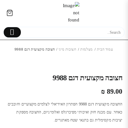
Ski
לתוכן
t
conten
עמוד הבית
/
מצלמות
/
חצובות מיני
/ חצובה מקצועית דגם 9988
PXN V9 -
מצלמת דשב
חצובה מקצועית דגם 9988
TION
PC/XBOX/PLAYSTATION/NINTENDO
הגה
₪
₪
89.00
979.00
₪
החצובה מקצועית דגם 9988 הפתרון האידיאלי לצלמים מקצועיים וחובבים
כאחד. עם מבנה חזק ואיכותי מפיברגלס ואלומיניום, החצובה מספקת
יציבות מקסימלית גם בתנאי שטח מאתגרים.