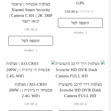
GPS
מצלמת אבטחה | שיאומי
Xiaomi Smart Security
₪
590.00
המחיר
המחיר
550.00
₪
Camera C301 | 2K 3MP |
המקורי
הנוכחי
יבואן רשמי
היה:
הוא:
הוספה לסל
₪ 550.00.
₪ 590.00.
199.00
₪
Wishlist
הוספה לסל
Wishlist
מצלמת דרך לרכב מקצועית
XO-CR03 | מצלמת
Scosche HD DVR Dash
אבטחה דו כיוונית | 200W |
2.4G WiFi
Camera FULL HD
320.00
₪
390.00
₪