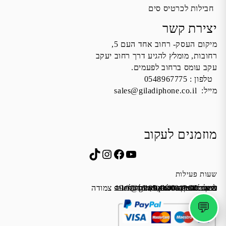
חבילות לכרטיס סים
יצירת קשר
מיקום העסק- רחוב אחד העם 5,
רחובות, מומלץ להגיע דרך רחוב יעקב
עקב עומס ברחוב לפעמים.
טלפון :
0548967775
מייל:
sales@giladiphone.co.il
מוזמנים לעקוב
Instagram
TikTok
Facebook
YouTube
שעות פעילות
שישי 9:00-13:00
א׳-ה׳ 19:00-16:00,14:00-9:30
מייל:
שבת סגור
כתובת: אחד העם 5, רחובות
*נא להתקשר לפני הגעה
לחנות התקשרו ואדאג לזה.
sales@giladiphone.co.il
מיקום חנייה: יש אפשרות לחניה צמודה
💬