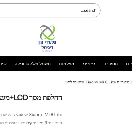
ים
מטענים
גיימינג
מצלמות
חשמל ואלקטרוניקה
שיר
שעון חכם | Apple Watch 9 | GPS | 41MM
| צבע Midnight | חדש
2,139.00
₪
החלפת מסך LCD+מגע מקוריים Xiaomi Mi 8 Lite שיאומי לייט
היום, עד 3 ימי עסקים תלוי בזמינות חלקים ועבודה.