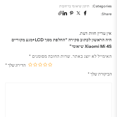
Categories:
תיקון שיאומי ברחובות
Share:
אין עדיין חוות דעת.
היה הראשון לכתוב סקירה “החלפת מסך LCD+מגע מקוריים
Xiaomi Mi 4S שיאומי”
האימייל לא יוצג באתר.
שדות החובה מסומנים
*
הדירוג שלך
*
5
4
3
2
1
הביקורת שלך
*
מתוך
מתוך
מתוך
מתוך
מתוך
5
5
5
5
5
כוכבים
כוכבים
כוכבים
כוכבים
כוכבים