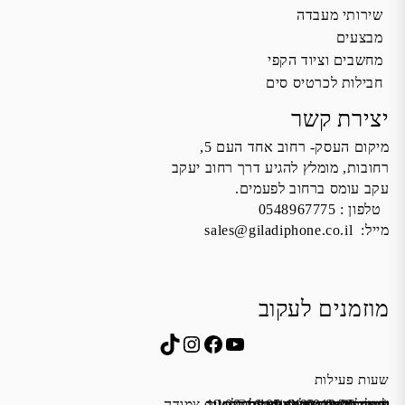
שירותי מעבדה
מבצעים
מחשבים וציוד הקפי
חבילות לכרטיס סים
יצירת קשר
מיקום העסק- רחוב אחד העם 5,
רחובות, מומלץ להגיע דרך רחוב יעקב
עקב עומס ברחוב לפעמים.
טלפון :
0548967775
מייל:
sales@giladiphone.co.il
מוזמנים לעקוב
Instagram
TikTok
Facebook
YouTube
שעות פעילות
שישי 9:00-13:00
א׳-ה׳ 19:00-16:00,14:00-9:30
מייל:
שבת סגור
כתובת: אחד העם 5, רחובות
*נא להתקשר לפני הגעה
לחנות התקשרו ואדאג לזה.
sales@giladiphone.co.il
מיקום חנייה: יש אפשרות לחניה צמודה