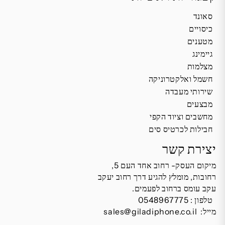
סאונד
כיסויים
מטענים
גיימינג
מצלמות
חשמל ואלקטרוניקה
שירותי מעבדה
מבצעים
מחשבים וציוד הקפי
חבילות לכרטיס סים
יצירת קשר
מיקום העסק- רחוב אחד העם 5,
רחובות, מומלץ להגיע דרך רחוב יעקב
עקב עומס ברחוב לפעמים.
טלפון :
0548967775
מייל:
sales@giladiphone.co.il