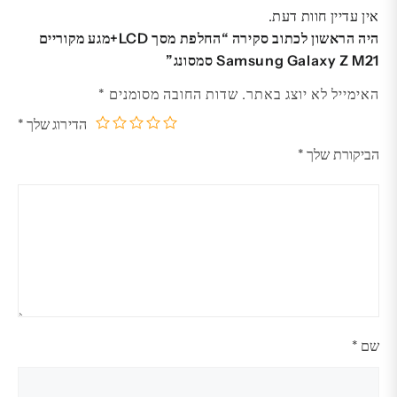
אין עדיין חוות דעת.
היה הראשון לכתוב סקירה “החלפת מסך LCD+מגע מקוריים
Samsung Galaxy Z M21 סמסונג”
האימייל לא יוצג באתר.
שדות החובה מסומנים
*
הדירוג שלך
*
5
4
3
2
1
הביקורת שלך
*
מתוך
מתוך
מתוך
מתוך
מתוך
5
5
5
5
5
כוכבים
כוכבים
כוכבים
כוכבים
כוכבים
שם
*