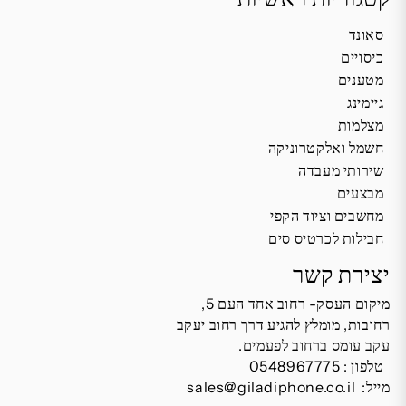
סאונד
כיסויים
מטענים
גיימינג
מצלמות
חשמל ואלקטרוניקה
שירותי מעבדה
מבצעים
מחשבים וציוד הקפי
חבילות לכרטיס סים
יצירת קשר
מיקום העסק- רחוב אחד העם 5,
רחובות, מומלץ להגיע דרך רחוב יעקב
עקב עומס ברחוב לפעמים.
טלפון :
0548967775
מייל:
sales@giladiphone.co.il