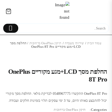
Ski
לתוכן
t
conten
עמוד הבית
/
שירותי מעבדה
/
תיקון OnePlus ברחובות
/ החלפת מסך
LCD+מגע מקוריים OnePlus 8T Pro
כיסוי ל-iPhone 11 דגם Otterbox
Symmetry Gradient
עוצמתי | עמיד למים | ס
החלפת מסך LCD+מגע מקוריים OnePlus
| מ
189.00
₪
8T Pro
₪
OnePlus 8T Pro התקשרו 0548967775 לבדיקת מלאי. החלפת מסך מקורי
יכול להתבצע באותו היום, עד 3 ימי עסקים תלוי בזמינות חלקים ועבודה.
Categories:
תיקון OnePlus ברחובות